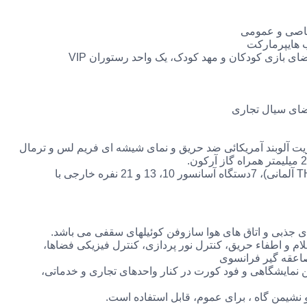
 بازی کودکان و مهد کودک، یک واحد رستوران VIP
ضای سیال تجاری
زیت آلوبند آمریکائی ضد حریق و نمای شیشه ای فریم لس و ترمال
ساختمان مجهز به 22 دستگاه پله برقی، پکیج خارجی (Kone یا THyssen آلمانی)، 7دستگاه آسانسور 10، 13 و 21 نفره خارجی با
ای جذبی و اتاق های هوا سازوفن کوئیلهای سقفی می باشد.
یستمهای هوشمند BMS ذیل می باشد: اعلام و اطفاء حریق، کنترل نور پردازی، کنترل فیزیکی فضاها،
 صاعقه گیر فرانسوی
 نمایشگاهی و فود کورت در کنار واحدهای تجاری و خدماتی،