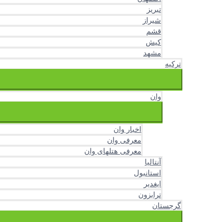
تبریز
شیراز
قشم
کیش
مشهد
ترکیه
وان
اخبار وان
معرفی وان
معرفی هتلهای وان
آنتالیا
استانبول
ایغدیر
ترابزون
گرجستان