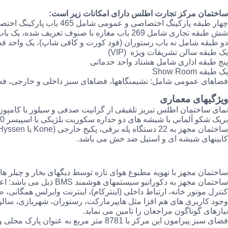
ساختمان مرکز تجارت اطلس دارای امکانات زیر است:
چهار طبقه پارکینگ اختصاصی و عمومی شامل 465 باب پارکینگ اختصاصی و عمومی
شش طبقه تجاری شامل 269 باب مغازه با صنوف تعریف شده، یک باب هایپرمارکت
دو طبقه شامل نه باب رستوران (فود کورت و کافی شاپ)، یک واحد فضای
یک طبقه سالن تشریفات ویژه (VIP)
پنج طبقه اداری شامل هشتاد واحد خدماتی
یک طبقه Show Room
فضاهای عمومی شامل: نشیمنگاهها، فضاهای سبز داخلی و خارجی، ف
ویژگیهای معماری
نمای ساختمان اطلس تبریز تلفیقی از گرانیت صدفی و سیلور با کامپو
بریک شکو آلمانی با شیشه های دو جداره سکوریت بلژیکی با اسپیسر 20 میلیمتر همراه گاز آرکون.
کابینهای شیشه ای و استیل ضد خش می باشد.
ساختمان مجهز با تهویه مطبوع هوای تازه توسط دیگهای بخار و چیلر ه
ساختمان مجهز به دکوراتیو س
کنترل موتور خانه، ارتباط داخلی (اینترکام)، اینترنت وایرلس همگانی،
وجود کاربری های هم افزا مثل هایپرمارکت، رستوران، شهربازی، سالن
نیازهای گوناگون مراجعان را تامین می نماید.
فضای سبز پیرامون این مرکز با 8781 متر مربع به عنوان پارک محلی و نشیمن گاه ، برای عموم، قابل استفاده است.