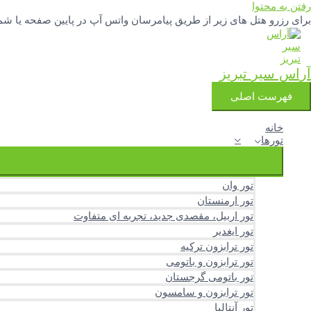
رفتن به محتوا
برای رزرو هتل های زیر از طریق پیامرسان واتس آپ در پایین صفحه یا شماره تلفنهای 04133342777 و 3251388
آراس سیر تبریز
فهرست اصلی
خانه
تورها
تور وان
تور ارمنستان
تور اربیل، مقصدی جدید، تجربه ای متفاوت
تور ایغدیر
تور ترابزون ترکیه
تور ترابزون و باتومی
تور باتومی گرجستان
تور ترابزون و سامسون
تور آنتالیا