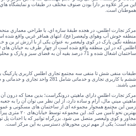
اين مركز علاوه بر دارا بودن صنوف مختلف در طبقات و نمايشگاه‌ هاي
هموطنان است.
مرکز تجارت اطلس، در هجده طبقۀ سازه‌ اي، با طراحي معماري منحصربه
منطقه خوش آب ‌وهوای ولیعصر(عج)، انتهای همافر غربي واقع شده ا
منطقه نگین پارک در کوی ولیعصر به عنوان یکی از با ارزش‌ تر ین و 
ساختمان اشغال شده و 71 درصد بقیه آن به فضای سبز و پارک و محلی برای تفریح و گشت و گذار مراجعین اختصاص یافته است.
ششم با کاربری تجاری و خدماتی شامل 1
می باشند.
مركز تجارت اطلس داراي ماهيتي درونگراست؛ بدین معنا که درون آن دار
ماهيتي ميني‌ مال، آرام و ساده دارد، از این نظر می‌ توان آن را به جعبه
زمین این مجتمع همجوار مجموعه ‌ای از ساختمان‌ های مسکونی و عمو
بهترین نحو تأمین م
مجاور و کوی ولیعصر متصل می ‌شود. بزرگراه توانیر که با احداث پل توا
شده است؛ یکی از مهم ‌ترین محورهای دسترسی به این مرکز است.