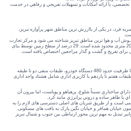
 تخصصي، با ارائه امكانات و تسهيلات تفريحي و رفاهي در خدمت
 ‌فرد، در یکی از باارزش ‌ترین مناطق شهر پرآوازه تبریز،
ست.
خــوش آب و هوا ترین مناطق تبریز شناخته می شود و مرکز تجارت
اطلس که در این منطقه واقع شده است از چهار طرف به خیابان های 20 متری محدود شده است. 29 درصد از سطح زمین توسط بنای
طبقات منفی شش تا منفی سه مجتمع تجاری اطلس کاربری پارکینگ با ظرفیت حدود 480 دستگاه خودرو، طبقات منفی دو تا طبقه
28 واحد تجاری و خدماتی و طبقات هفتم تا یازدهم با کاربری اداری شامل هشتاد واحد اداری
اي ساختاري نسبتاً شلوغ، پرهياهو و پوياست، اما بيرون آن
 ‌اي با ظاهر ساده و دروني پرانرژي مانند کرد.
می است و از طریق شریان‌ های اصلی دسترسی‌ های لازم را به
ی کند. این مجموعه توسط خیابان‌های ۲۰ متری پیرامون خیابان همافر و خیابان نگین پارک به بافت ‌های مسکونی
نیر تبدیل به مهم‌ ترین محور ارتباطی بین جنوب و شمال تبریز