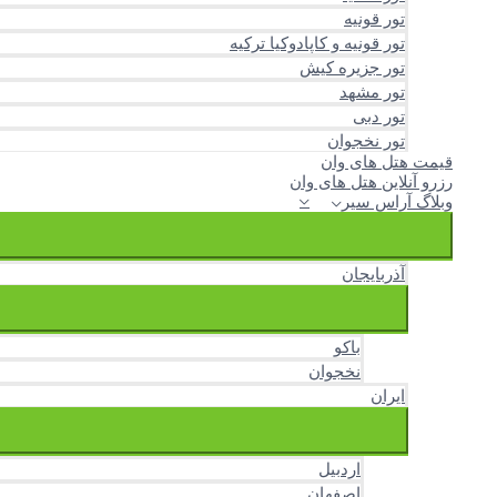
تور قونیه
تور قونیه و کاپادوکیا ترکیه
تور جزیره کیش
تور مشهد
تور دبی
تور نخجوان
قیمت هتل های وان
رزرو آنلاین هتل های وان
وبلاگ آراس سیر
آذربایجان
باکو
نخجوان
ایران
اردبیل
اصفهان