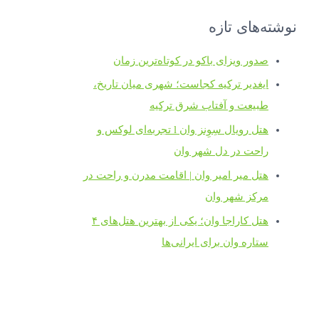
نوشته‌های تازه
صدور ویزای باکو در کوتاه‌ترین زمان
ایغدیر ترکیه کجاست؛ شهری میان تاریخ،
طبیعت و آفتاب شرق ترکیه
هتل رویال سِوِنز وان l تجربه‌ای لوکس و
راحت در دل شهر وان
هتل میر امیر وان | اقامت مدرن و راحت در
مرکز شهر وان
هتل کاراجا وان؛ یکی از بهترین هتل‌های ۴
ستاره وان برای ایرانی‌ها