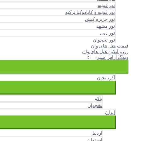
تور قونیه
تور قونیه و کاپادوکیا ترکیه
تور جزیره کیش
تور مشهد
تور دبی
تور نخجوان
قیمت هتل های وان
رزرو آنلاین هتل های وان
وبلاگ آراس سیر
آذربایجان
باکو
نخجوان
ایران
اردبیل
اصفهان