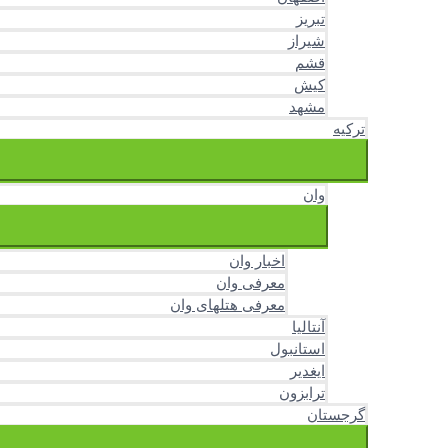
تبریز
شیراز
قشم
کیش
مشهد
ترکیه
وان
اخبار وان
معرفی وان
معرفی هتلهای وان
آنتالیا
استانبول
ایغدیر
ترابزون
گرجستان