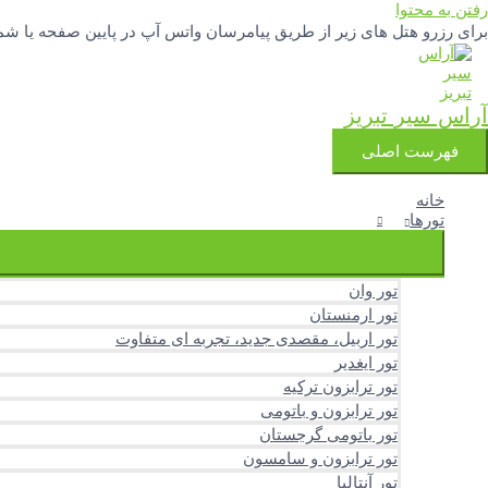
رفتن به محتوا
برای رزرو هتل های زیر از طریق پیامرسان واتس آپ در پایین صفحه یا شماره تلفنهای 04133342777 و 3251388
آراس سیر تبریز
فهرست اصلی
خانه
تورها
تور وان
تور ارمنستان
تور اربیل، مقصدی جدید، تجربه ای متفاوت
تور ایغدیر
تور ترابزون ترکیه
تور ترابزون و باتومی
تور باتومی گرجستان
تور ترابزون و سامسون
تور آنتالیا