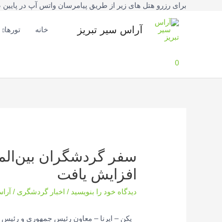
برای رزرو هتل های زیر از طریق پیامرسان واتس آپ در پایین صفحه یا شماره تلفنهای 42777
فتن
ه
آراس سیر تبریز
خانه
تورها
حتوا
0
سفر گردشگران بین‌الملل
افزایش یافت
دیدگاه‌ خود را بنویسید
/
اخبار گردشگری
/
آرا
پکن – ایرنا – معاون رئیس جمهوری و رئیس 