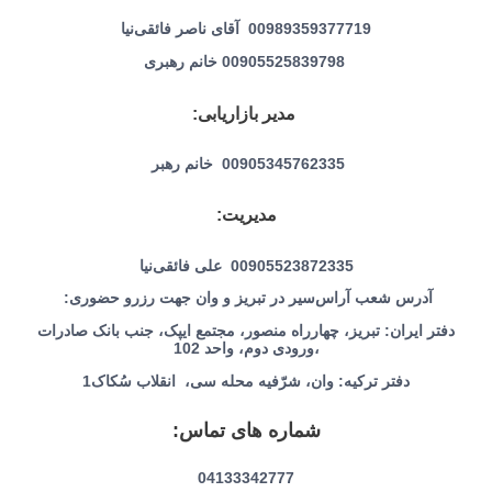
00989359377719 آقای ناصر فائقی‌نیا
00905525839798 خانم رهبری
مدیر بازاریابی:
00905345762335 خانم رهبر
مدیریت:
00905523872335 علی فائقی‌نیا
آدرس شعب آراس‌سیر در تبریز و وان جهت رزرو حضوری:
دفتر ایران: تبریز، چهارراه منصور، مجتمع ایپک، جنب بانک صادرات
،ورودی دوم، واحد 102
دفتر ترکیه: وان، شرّفیه محله سی، انقلاب سُکاک1
شماره های تماس:
04133342777