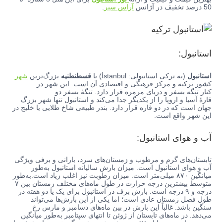
50 درصد تخفیف در آژانس
آراس سیر
.
استانبول:
استانبول
(به ترکی استانبولی: İstanbul) یا
قسطنطنیه
بزرگ‌ترین
شهر
کشور ترکیه و مرکز فرهنگی و اقتصادی آن است. این شهر در
کنار تنگه بسفر و دریای مرمره قرار دارد. تنگهٔ بسفر دو
قارهٔ آسیا و اروپا را از یکدیگر جدا می‌کند و استانبول تنها شهر بزرگ
جهان است که در دو قاره قرار دارد. بندر طبیعی شاخ طلایی یا خلیج در
این شهر واقع است.
آب و هوای استانبول:
تابستان‌های گرم و مرطوب و زمستان‌های سرد، بارانی و برفی ویژگی
آب و هوای استانبول است. میزان بارش سالیانه استانبول به‌طور
میانگین ۸۷۰ میلی‌متر است. میزان رطوبت نیز اغلب زیاد است.به‌طور
متوسط بیشترین درجه حرارت در طول ماه‌های مختلف زمستان بین ۷
درجه و ۹ درجه است. بارش برف در استانبول برای یک یا دو هفته در
طول فصل زمستان عادی است؛ اما یکی از این بارش‌ها می‌تواند
سنگین باشد. غالباً این بارش در بین ماه‌های دسامبر و مارس رخ
می‌دهد. در ماه‌های تابستان از ژوئن تا انتهای سپتامبر به‌طور میانگین