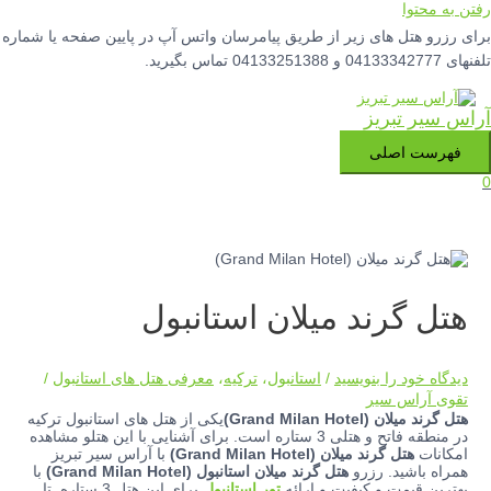
رفتن به محتوا
برای رزرو هتل های زیر از طریق پیامرسان واتس آپ در پایین صفحه یا شماره
تلفنهای 04133342777 و 04133251388 تماس بگیرید.
آراس سیر تبریز
فهرست اصلی
0
هتل گرند میلان استانبول
دیدگاه‌ خود را بنویسید
/
استانبول
،
ترکیه
،
معرفی هتل های استانبول
/
تقوی آراس سیر
هتل گرند میلان (Grand Milan Hotel)
یکی از هتل های استانبول ترکیه
در منطقه فاتح و هتلی 3 ستاره است. برای آشنایی با این هتلو مشاهده
امکانات
هتل گرند میلان (Grand Milan Hotel)
با آراس سیر تبریز
همراه باشید. رزرو
هتل گرند میلان استانبول (Grand Milan Hotel)
با
بهترین قیمت و کیفیت و ارائه
تور استانبول
برای این هتل 3 ستاره تا