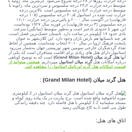
درجه حرارت روزها از ۲۸ درجه شروع می‌شود. گرمترین ماه، ژوئیه با
متوسط درجه حرارت ۲۳٫۲ درجه سلسیوس و سردترین ماه، ژانویه با
متوسط درجه حرارت ۵٫۴ درجه سلسیوس است. بالاترین درجه
حرارت ثبت شده در استانبول ۴۰٫۵ درجه سلسیوس (۱۰۵ درجه
فارنهایت) در آگوست سال ۲۰۰۰ و پائین‌ترین درجه حرارت -۱۶٫۱
درجه سلسیوس (۳ درجه فارنهایت) در فوریه سال ۱۹۲۷ بوده‌است.
این شهر تا حدودی بادخیز است و به‌طور متوسط (میانگین) سرعت
بادی حدود ۱۷ کیلومتر در ساعت دارد. تابستان خشک‌ترین فصل است،
هر چند تابستانها هم بارش باران وجود دارد. این کلان‌شهر به عنوان
پایتخت فرهنگ اروپا در سال ۲۰۱۰ انتخاب شده‌است. همچنین از لحاظ
تعداد گردشگران خارجی سومین شهر توریستی جهان به‌شمار می‌رود.
استانبول دارای هتل های زیادی برای اقامت مسافران است که یکی از
آنها
هتل گرند میلان (Grand Milan Hotel)
است که به توضیح کوتاهی
درباره امکانات هتل
گرند میلان استانبول
میپردازیم:
همچنین میتوانید از
قسمت امکانات هتل گرند اوزتانیک استانبول را مشاهده کنید.
هتل گرند میلان (Grand Milan Hotel)
:
هتل گرند میلان استانبول در 2 کیلومتری
موزه ایاصوفیه واقع شده است. برج بیازیت در یک پیاده روی کوتاه و
مسجد سلیمانیه 1.2 کیلومتر با هتل فاصله دارد. چند دقیقه رانندگی
طول می کشد تا به کاخ توپکاپی رسید.
اتاق های هتل: