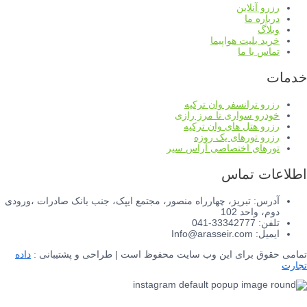
رزرو آنلاین
درباره ما
وبلاگ
خرید بلیت هواپیما
تماس با ما
خدمات
رزرو ترانسفر وان ترکیه
خودرو سواری تا مرز رازی
رزرو هتل های وان ترکیه
رزرو تورهای یک روزه
تورهای اختصاصی آراس سیر
اطلاعات تماس
آدرس: تبریز، چهارراه منصور، مجتمع ایپک، جنب بانک صادرات ،ورودی
دوم، واحد 102
تلفن: 33342777-041
ایمیل: Info@arasseir.com
تمامی حقوق برای این وب سایت محفوظ است | طراحی و پشتیبانی :
داده
تجارت