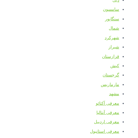
دبی
سامسون
سنگاپور
شمال
شهرکرد
شیراز
قزازستان
کیش
گرجستان
مارماریس
مشهد
معرفی آکتائو
معرفی آنتالیا
معرفی اردبیل
معرفی استانبول