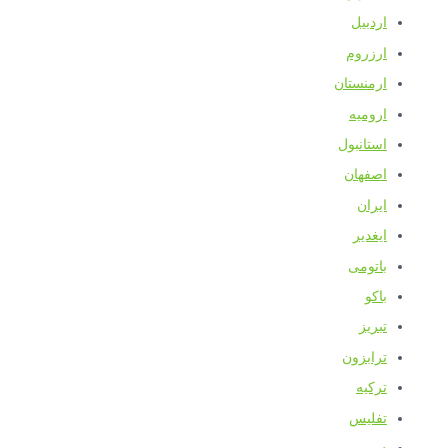
اردبیل
ارزروم
ارمنستان
ارومیه
استانبول
اصفهان
ایران
ایغدیر
باتومی
باکو
تبریز
ترابزون
ترکیه
تفلیس