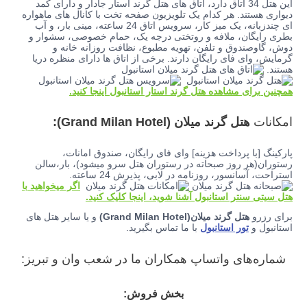
این هتل 34 اتاق دارد، اتاق های هتل گرند استار جادار و دارای کمد
دیواری هستند. هر کدام یک تلویزیون صفحه تخت با کانال های ماهواره
ای چندزبانه، یک میز کار، سرویس اتاق 24 ساعته، مینی بار، و آب
بطری رایگان، ملافه و روتختی درجه یک، حمام خصوصی، سشوار و
دوش، گاوصندوق و تلفن، تهویه مطبوع، نظافت روزانه خانه و
گرمایش، وای فای رایگان دارند. برخی از اتاق ها دارای منظره دریا
هستند.
همچنین برای مشاهده هتل گرند استار استانبول اینجا کنید.
امکانات
هتل گرند میلان (Grand Milan Hotel):
پارکینگ [با پرداخت هزینه] وای فای رایگان، صندوق امانات،
رستوران(هر روز صبحاته در رستوران هتل سرو میشود)، بار،سالن
استراحت، آسانسور، روزنامه در لابی، پذیرش 24 ساعته.
اگر میخواهید با
هتل سیتی سنتر استانبول آشنا شوید، اینجا کلیک کنید.
برای رزرو
هتل گرند میلان(Grand Milan Hotel)
و یا سایر هتل های
استانبول و
تور استانبول
با ما تماس بگیرید.
شماره‌های واتساپ همکاران ما در شعب وان و تبریز:
بخش فروش: