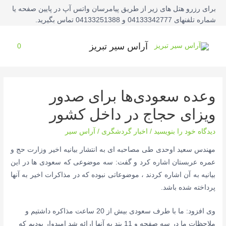
فتن
برای رزرو هتل های زیر از طریق پیامرسان واتس آپ در پایین صفحه یا
ه
شماره تلفنهای 04133342777 و 04133251388 تماس بگیرید.
حتوا
آراس سیر تبریز
0
وعده سعودی‌ها برای صدور
ویزای حجاج در داخل کشور
دیدگاه‌ خود را بنویسید
/
اخبار گردشگری
/
آراس سیر
مهندس سعید اوحدی طی مصاحبه ای به انتشار بیانیه اخیر وزارت حج و
عمره عربستان اشاره کرد و گفت: سه موضوعی که سعودی ها در این
بیانیه به آن اشاره کردند ، موضوعاتی نبوده که در مذاکرات اخیر به آنها
پرداخته شده باشد.
وی افزود: ما با طرف سعودی بیش از 20 ساعت مذاکره داشتیم و
ملاحظات ما در سه صفحه و 11 بند به آنها ارائه شد امیدوار بودیم که