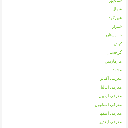
سنگاپور
شمال
شهرکرد
شیراز
قزازستان
کیش
گرجستان
مارماریس
مشهد
معرفی آکتائو
معرفی آنتالیا
معرفی اردبیل
معرفی استانبول
معرفی اصفهان
معرفی ایغدیر