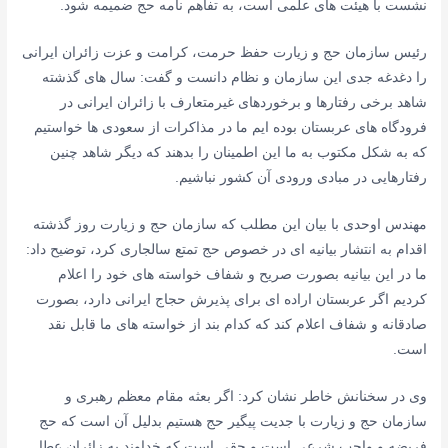
نشست با هیئت های علمی است، به تفاهم نامه حج ضمیمه شود.
رئیس سازمان حج و زیارت حفظ حرمت، کرامت و عزت زائران ایرانی
را دغدغه جدی این سازمان و نظام دانست و گفت: سال های گذشته
شاهد برخی رفتارها و برخوردهای غیرمتعارف با زائران ایرانی در
فرودگاه های عربستان بوده ایم ما در مذاکرات از سعودی ها خواستیم
که به شکل مکتوب به ما این اطمینان را بدهند که دیگر شاهد چنین
رفتارهایی در مبادی ورودی آن کشور نباشیم.
مهندس اوحدی با بیان این مطلب که سازمان حج و زیارت روز گذشته
اقدام به انتشار بیانیه ای در خصوص حج تمتع سالجاری کرد، توضیح داد:
ما در این بیانیه بصورت صریح و شفاف خواسته های خود را اعلام
کردیم اگر عربستان اراده ای برای پذیرش حجاج ایرانی دارد، بصورت
صادقانه و شفاف اعلام کند که کدام بند از خواسته های ما قابل نقد
است.
وی در سخنانش خاطر نشان کرد: اگر بعثه مقام معظم رهبری و
سازمان حج و زیارت با جدیت پیگیر حج هستیم بدلیل آن است که حج
فریضه و واجب شرعی است و حقی است که خداوند به زائران عطا