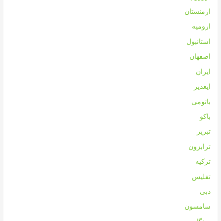
ارمنستان
ارومیه
استانبول
اصفهان
ایران
ایغدیر
باتومی
باکو
تبریز
ترابزون
ترکیه
تفلیس
دبی
سامسون