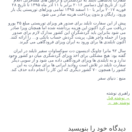
سفارت پادشاهی تایلند به گردشگران و آژانس های مسافرتی اعلام
کرد: از تاریخ اول دسامبر ۲۰۱۶ برابر با ۱۱ آذر ماه ۱۳۹۵ تا تاریخ ۲۸
فوریه ۲۰۱۷ برابر با ۱۰ اسفند ۱۳۹۵ تمامی ویزاهای توریستی یک بار
ورود، رایگان و بدون پرداخت هزینه صادر می شود.
پیش از این سفارت تایلند برای صدور هر ویزای توریستی مبلغ ۳۵ یورو
دریافت می کرد اکنون این هزینه برداشته شده اما همچنان ویزا صادر
می شود بنابراین باید گردشگران این کشور مدارک لازم برای صدور
ویزا از جمله واچر هتل، پرینت گردش حساب بانکی و… را ارائه کنند.
اکنون تایلندی ها برای ورود به ایران ویزای فرودگاهی می گیرند.
سال ۹۲ مانرا چاونگ ادینسون دت سوکساوات سفیر تایلند در ایران
گفته بود: هیچ مشکلی برای اخذ ویزای گردشگری میان دو کشور وجود
ندارد و به تایلندی ها ویزای فرودگاهی داده می شود و از سویی دیگر
سفارت تایلند در تلاش است روادید ایرانی ها برای سفارت به این
کشور را همچون ۷۰ کشور دیگری که این کار را انجام داده حذف کند.
منبع : دنیای سفر
راهبری نوشته
→
نوشته قبل
نوشته بعد
←
دیدگاه‌ خود را بنویسید