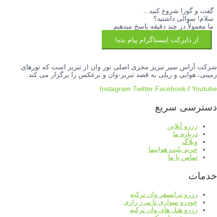
گفت و گورا شروع کنید...
سلام! سوالی داشتید؟
ما معمولاً در چند دقیقه پاسخ میدهیم
از دایرکت اینستاگرام پیام بده!
شرکت آراس سیر تبریز مجری اصلی تور وان از تبریز است که تورهای
زمینی، هوایی و ریلی به قصد تبریز-وان و برعکس را برگزار می کند.
Instagram
Twitter
Facebook-f
Youtube
دسترسی سریع
رزرو آنلاین
درباره ما
وبلاگ
خرید بلیت هواپیما
تماس با ما
خدمات
رزرو ترانسفر وان ترکیه
خودرو سواری تا مرز رازی
رزرو هتل های وان ترکیه