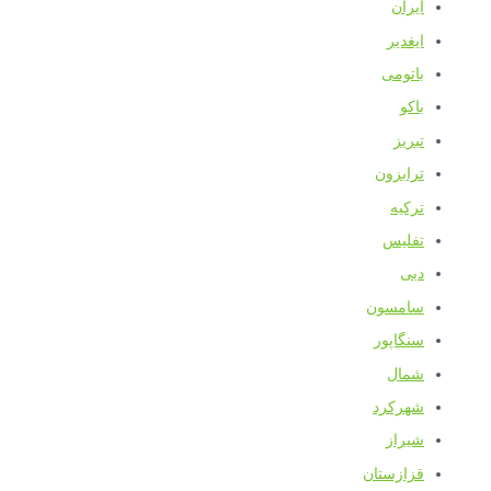
ایران
ایغدیر
باتومی
باکو
تبریز
ترابزون
ترکیه
تفلیس
دبی
سامسون
سنگاپور
شمال
شهرکرد
شیراز
قزازستان