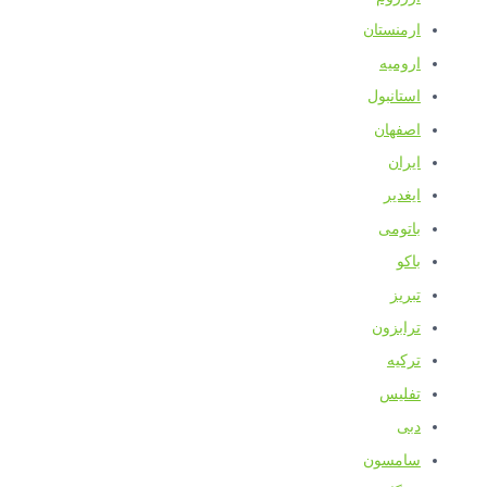
ارمنستان
ارومیه
استانبول
اصفهان
ایران
ایغدیر
باتومی
باکو
تبریز
ترابزون
ترکیه
تفلیس
دبی
سامسون