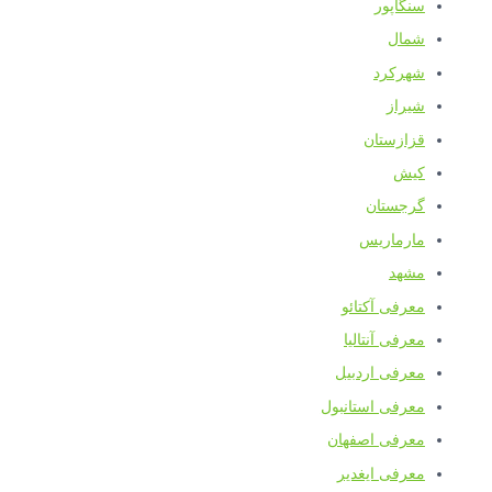
سنگاپور
شمال
شهرکرد
شیراز
قزازستان
کیش
گرجستان
مارماریس
مشهد
معرفی آکتائو
معرفی آنتالیا
معرفی اردبیل
معرفی استانبول
معرفی اصفهان
معرفی ایغدیر