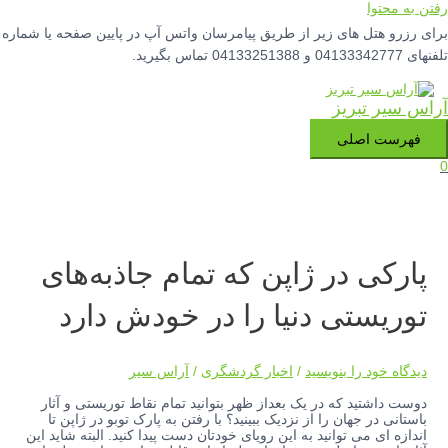
رفتن به محتوا
برای رزرو هتل های زیر از طریق پیامرسان واتس آپ در پایین صفحه یا شماره
تلفنهای 04133342777 و 04133251388 تماس بگیرید.
آراس سیر تبریز
فهرست اصلی
0
پارکی در ژاپن که تمام جاذبه‌های
توریستی دنیا را در خودش دارد
دیدگاه‌ خود را بنویسید
/
اخبار گردشگری
/
آراس سیر
دوست داشتید که در یک بعداز ظهر بتوانید تمام نقاط توریستی و آثار
باستانی در جهان را از نزدیک ببینید؟ با رفتن به پارک توبو در ژاپن تا
اندازه ای می توانید به این رویای خودتان دست پیدا کنید. البته شاید این