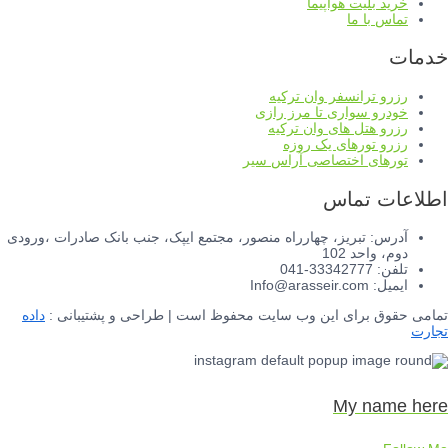
خرید بلیت هواپیما
تماس با ما
خدمات
رزرو ترانسفر وان ترکیه
خودرو سواری تا مرز رازی
رزرو هتل های وان ترکیه
رزرو تورهای یک روزه
تورهای اختصاصی آراس سیر
اطلاعات تماس
آدرس: تبریز، چهارراه منصور، مجتمع ایپک، جنب بانک صادرات ،ورودی
دوم، واحد 102
تلفن: 33342777-041
ایمیل: Info@arasseir.com
تمامی حقوق برای این وب سایت محفوظ است | طراحی و پشتیبانی :
داده
تجارت
My name here