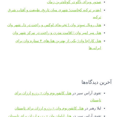
صدور ویزای باکو در کوتاه‌ترین زمان
ایغدیر ترکیه کجاست؛ شهری میان تاریخ، طبیعت و آفتاب شرق
ترکیه
هتل رویال سِوِنز وان l تجربه‌ای لوکس و راحت در دل شهر وان
هتل میر امیر وان | اقامت مدرن و راحت در مرکز شهر وان
هتل کاراجا وان؛ یکی از بهترین هتل‌های ۴ ستاره وان برای
ایرانی‌ها
آخرین دیدگاه‌ها
تقوی آراس سیر
در
هتل کانفوریوم وان + رزرو ارزان برای
تابستان
لیلا رهبر
در
هتل کانفوریوم وان + رزرو ارزان برای تابستان
تقوی آراس سیر
در
هتل ایلوان وان + رزرو ارزان برای تابستان