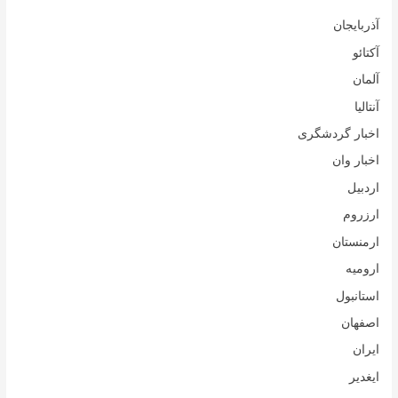
آذربایجان
آکتائو
آلمان
آنتالیا
اخبار گردشگری
اخبار وان
اردبیل
ارزروم
ارمنستان
ارومیه
استانبول
اصفهان
ایران
ایغدیر