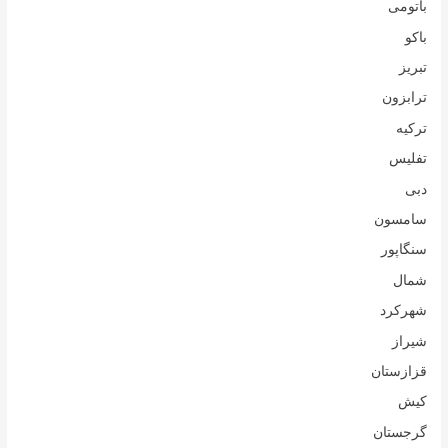
باتومی
باکو
تبریز
ترابزون
ترکیه
تفلیس
دبی
سامسون
سنگاپور
شمال
شهرکرد
شیراز
قزازستان
کیش
گرجستان