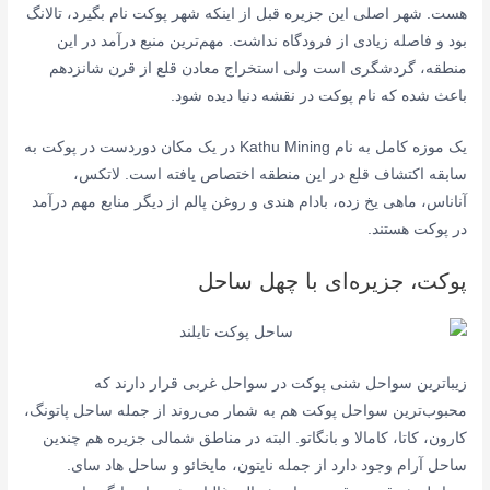
هست. شهر اصلی این جزیره قبل از اینکه شهر پوکت نام بگیرد، تالانگ
بود و فاصله زیادی از فرودگاه نداشت. مهم‌ترین منبع درآمد در این
منطقه، گردشگری است ولی استخراج معادن قلع از قرن شانزدهم
باعث شده که نام پوکت در نقشه دنیا دیده شود.
یک موزه کامل به نام Kathu Mining در یک مکان دوردست در پوکت به
سابقه اکتشاف قلع در این منطقه اختصاص یافته است. لاتکس،
آناناس، ماهی یخ زده، بادام هندی و روغن پالم از دیگر منابع مهم درآمد
در پوکت هستند.
پوکت، جزیره‌ای با چهل ساحل
زیباترین سواحل شنی پوکت در سواحل غربی قرار دارند که
محبوب‌ترین سواحل پوکت هم به شمار می‌روند از جمله ساحل پاتونگ،
کارون، کاتا، کامالا و بانگاتو. البته در مناطق شمالی جزیره هم چندین
ساحل آرام وجود دارد از جمله نایتون، مایخائو و ساحل هاد سای.