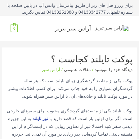
فتن
برای رزرو هتل های زیر از طریق پیامرسان واتس آپ در پایین صفحه یا
ه
شماره تلفنهای 04133342777 و 04133251388 تماس بگیرید.
حتوا
آراس سیر تبریز
0
پوکت تایلند کجاست ؟
دیدگاه‌ خود را بنویسید
/
مقالات عمومی
/
آراس سیر
پوکت یکی از مقاصد گردشگری زیبای تابلند است که هر ساله
گردشگران بسیاری را به خود جذب می‌کند. برای کسب اطلاعات بیشتر
در مورد پوکت تایلند و جاذبه‌های آن، با آراس سیر همراه شوید.
پوکت تایلند یکی از مقصدهای گردشگری محبوب برای سفرهای خارجی
است. اگر برای اولین بار است که قصد دارید با
تور تایلند
به این جزیره
دیدنی سفر کنید احتمالا غیر از تصاویر زیبایی که در اینستاگرام از این
منطقه دیدنی تماشا کرده‌اید، چیز زیادی در مورد آن نمی‌دانید. جزیره