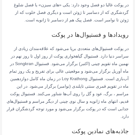
در پوکت غالبا دو فصل وجود دارد: یکی «های سیزن» یا فصل شلوغ
گردشگری که از دسامبر تا ژوئن است و دیگری فصل خلوت که از
ژوئن تا نوامبر است. فصل پیک هم از دسامبر تا ژانویه است.
رویدادها و فستیوال‌ها در پوکت
در پوکت فستیوال‌های متعددی برپا می‌شود که علاقه‌مندان زیادی از
سراسر دنیا دارد. فستیوال گیاهخواری پوکت از روز اول تا روز نهم در
نهمین ماه تقویم چینی (اکتبر) برگزار می‌شود. فستیوال Songkran در
ماه آوریل برگزار می‌شود و موقعیتی عالی برای تفریح و یک روز تمام
آب‌بازی است. فستیوال Loy Krathong در زمان ماه کامل دوازدهمین
ماه در تقویم قمری سنتی تایلندی (نوامبر) برگزار می‌شود. در این
مراسم ، برگ، عود و گل را روی آب‌ها شناور می‌کنند. فستیوال پوکت
قدیم، انتهای ماه ژانویه و سال نوی چینی از دیگر مراسم و فستیوال‌های
جذابی است که در پوکت برگزار می‌شود و مورد توجه گردشگران قرار
دارد.
جاذبه‌های نمادین پوکت