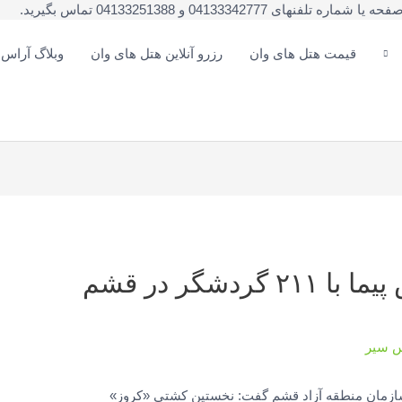
041333 و 04133251388 تماس بگیرید.
قیمت هتل های وان
رزرو آنلاین هتل های وان
وبلاگ آراس
کشتی «کروز» اقیانوس پیما با ۲۱۱ گردشگر در قشم
س سیر
 سازمان منطقه آزاد قشم گفت: نخستین کشتی «کروز»