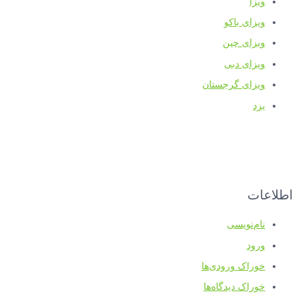
یزا
یزای باکو
یزای چین
یزای دبی
یزای گرجستان
زد
ات
ام‌نویسی
رود
وراک ورودی‌ها
وراک دیدگاه‌ها