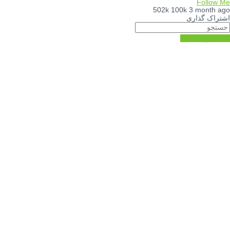
502k
100k
3 
اری
 بالا