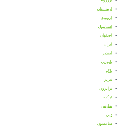
رزروم
رمنستان
رومیه
ستانبول
صفهان
یران
یغدیر
اتومی
اکو
بریز
رابزون
رکیه
فلیس
بی
امسون