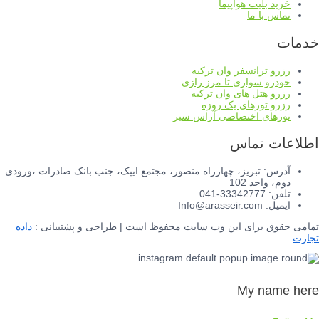
 بلیت هواپیما
 با ما
 ترانسفر وان ترکیه
و سواری تا مرز رازی
 هتل های وان ترکیه
 تورهای یک روزه
ای اختصاصی آراس سیر
 تماس
: تبریز، چهارراه منصور، مجتمع ایپک، جنب بانک صادرات ،ورودی
واحد 102
33-041
Info@aras
 برای این وب سایت محفوظ است | طراحی و پشتیبانی :
داده
My na