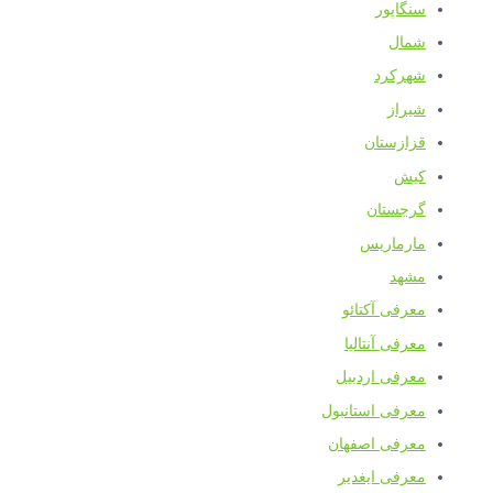
نگاپور
مال
هرکرد
یراز
زازستان
یش
رجستان
ارماریس
شهد
عرفی آکتائو
عرفی آنتالیا
عرفی اردبیل
عرفی استانبول
عرفی اصفهان
عرفی ایغدیر