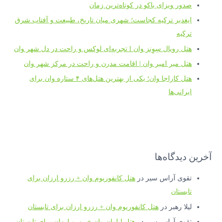
دور ویزای باکو در کوتاه‌ترین زمان
یغدیر ترکیه کجاست؛ شهری میان تاریخ، طبیعت و آفتاب شرق
رکیه
تل رویال سِوِنز وان l تجربه‌ای لوکس و راحت در دل شهر وان
تل میر امیر وان | اقامت مدرن و راحت در مرکز شهر وان
هتل کاراجا وان؛ یکی از بهترین هتل‌های ۴ ستاره وان برای
یرانی‌ها
دیدگاه‌ها
قوی آراس سیر
در
هتل کانفوریوم وان + رزرو ارزان برای
ابستان
یلا رهبر
در
هتل کانفوریوم وان + رزرو ارزان برای تابستان
قوی آراس سیر
در
هتل ایلوان وان + رزرو ارزان برای تابستان