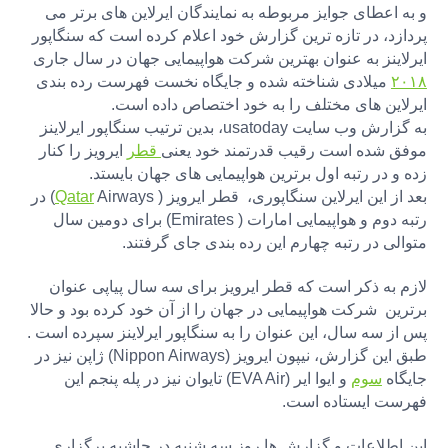
و به اعطای جوایز مربوطه به نمایندگان ایرلاین های برتر می
پردازد، در تازه ترین گزارش خود اعلام کرده است که سنگاپور
ایرلاینز به عنوان بهترین شرکت هواپیمایی جهان در سال جاری
۲۰۱۸
میلادی شناخته شده و جایگاه نخست فهرست رده بندی
ایرلاین های مختلف را به خود اختصاص داده است.
به گزارش وب سایت usatoday، بدین ترتیب سنگاپور ایرلاینز
موفق شده است رقیب قدرتمند خود یعنی
قطر
ایرویز را کنار
زده و در رتبه اول برترین هواپیمایی های جهان بایستد.
بعد از این ایرلاین سنگاپوری، قطر ایرویز (
Qatar
Airways) در
رتبه دوم و هواپیمایی امارات ( Emirates) برای دومین سال
متوالی در رتبه چهارم این رده بندی جای گرفتند.
لازم به ذکر است که قطر ایرویز برای سه سال پیاپی عنوان
برترین شرکت هواپیمایی در جهان را از آن خود کرده بود و حالا
پس از سه سال، این عنوان را به سنگاپور ایرلاینز سپرده است .
طبق این گزارش، نیپون ایرویز (Nippon Airways) ژاپن نیز در
جایگاه
سوم
و ایوا ایر (EVA Air) تایوان نیز در پله پنجم این
فهرست ایستاده است.
این اطلاعات و گزارش ها روز سه شنبه در حاشیه برگزاری