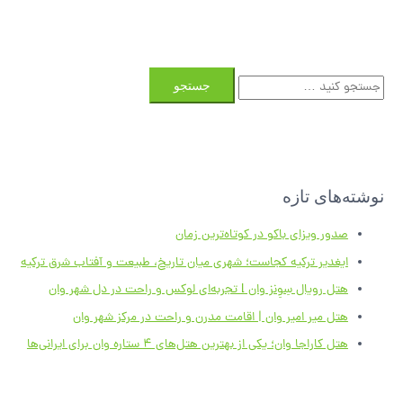
ج
س
ت
ج
و
نوشته‌های تازه
ی
:
صدور ویزای باکو در کوتاه‌ترین زمان
ایغدیر ترکیه کجاست؛ شهری میان تاریخ، طبیعت و آفتاب شرق ترکیه
هتل رویال سِوِنز وان l تجربه‌ای لوکس و راحت در دل شهر وان
هتل میر امیر وان | اقامت مدرن و راحت در مرکز شهر وان
هتل کاراجا وان؛ یکی از بهترین هتل‌های ۴ ستاره وان برای ایرانی‌ها