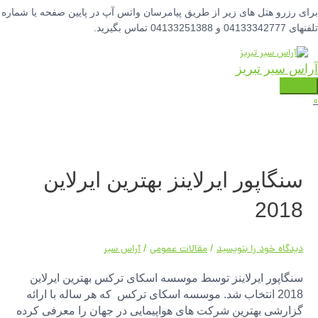
فتن
برای رزرو هتل های زیر از طریق پیامرسان واتس آپ در پایین صفحه یا شماره
ه
تلفنهای 04133342777 و 04133251388 تماس بگیرید.
حتوا
آراس سیر تبریز
فهرست
0
اصلی
سنگاپور ایرلاینز بهترین ایرلاین
2018
دیدگاه‌ خود را بنویسید
/
مقالات عمومی
/
آراس سیر
سنگاپور ایرلاینز توسط موسسه اسکای ترکس بهترین ایرلاین
2018 انتخاب شد. موسسه اسکای ترکس که هر ساله با ارائه
گزارشی بهترین شرکت های هواپیمایی در جهان را معرفی کرده