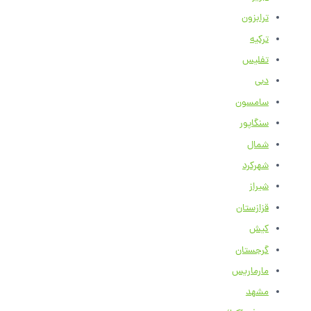
ترابزون
ترکیه
تفلیس
دبی
سامسون
سنگاپور
شمال
شهرکرد
شیراز
قزازستان
کیش
گرجستان
مارماریس
مشهد