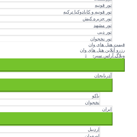
تور قونیه
تور قونیه و کاپادوکیا ترکیه
تور جزیره کیش
تور مشهد
تور دبی
تور نخجوان
قیمت هتل های وان
رزرو آنلاین هتل های وان
وبلاگ آراس سیر
آذربایجان
باکو
نخجوان
ایران
اردبیل
اصفهان