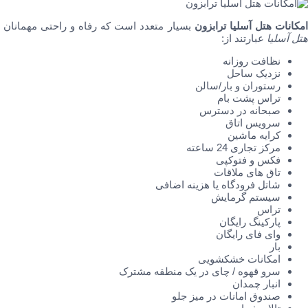
امکانات هتل آسلیا ترابزون
بسیار متعدد است که رفاه و راحتی مهمانان را
هتل آسلیا
عبارتند از:
نظافت روزانه
نزدیک ساحل
رستوران و بار/سالن
تراس پشت بام
صبحانه در دسترس
سرویس اتاق
کرایه ماشین
مرکز تجاری 24 ساعته
فکس و فتوکپی
تاق های ملاقات
شاتل فرودگاه یا
هزینه اضافی
سیستم
گرمایش
تراس
پارکینگ رایگان
وای فای رایگان
بار
امکانات خشکشویی
سرو
قهوه / چای در یک منطقه مشترک
انبار چمدان
صندوق امانات در میز جلو