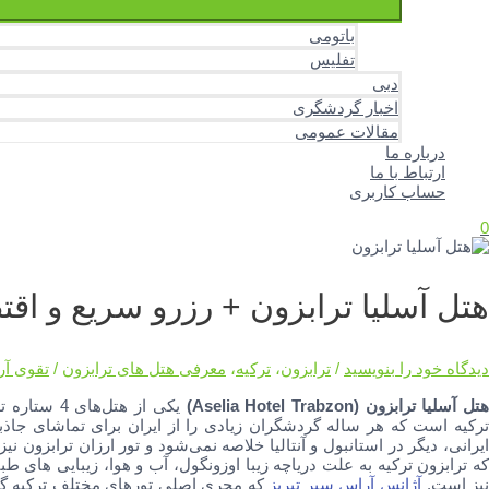
باتومی
تفلیس
دبی
اخبار گردشگری
مقالات عمومی
درباره ما
ارتباط با ما
حساب کاربری
0
هتل آسلیا ترابزون + رزرو سریع و اق
دیدگاه‌ خود را بنویسید
/
ترابزون
،
ترکیه
،
معرفی هتل های ترابزون
/
تقوی آ
تل آسلیا ترابزون (Aselia Hotel Trabzon)
یکی از هتل‌های 4 ستاره ترابزون ترکیه است.
ترکیه است که هر ساله گردشگران زیادی را از ایران برای تماشای جاذ
ایرانی، دیگر در استانبول و آنتالیا خلاصه نمی‌شود و تور ارزان ترابزو
که ترابزون ترکیه به علت دریاچه زیبا اوزونگول، آب و هوا، زیبایی های ط
یز است.
آژانس آراس سیر تبریز
که مجری اصلی تورهای مختلف ترکیه گردی