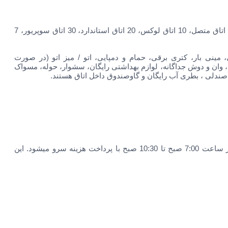
دارای 77 اتاق به صورت 10 اتاق متصل، 10 اتاق لوکس، 20 اتاق استاندارد، 30 اتاق سوپریور، 7
 مینی بار، کتری برقی، حمام و دمپایی، اتو / میز اتو (در صورت
، وان و دوش جداگانه، لوازم بهداشتی رایگان، سشوار، حوله، مسواک
 صندلی ، بطری آب رایگان و
گاوصندوق داخل اتاق هستند.
صبحانه به صورت بوفه هر روز از ساعت 7:00 صبح تا 10:30 صبح با پرداخت هزینه سرو میشود. این