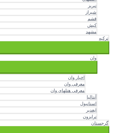
تبریز
شیراز
قشم
کیش
مشهد
ترکیه
وان
اخبار وان
معرفی وان
معرفی هتلهای وان
آنتالیا
استانبول
ایغدیر
ترابزون
گرجستان