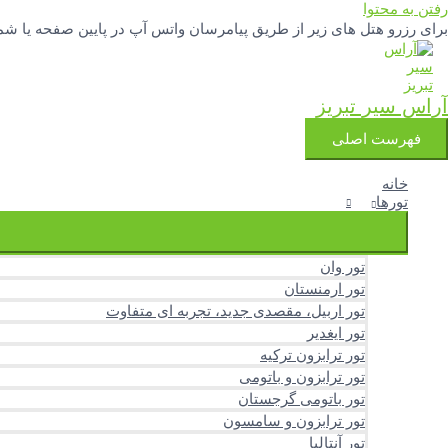
رفتن به محتوا
برای رزرو هتل های زیر از طریق پیامرسان واتس آپ در پایین صفحه یا شماره تلفنهای 04133342777 و 3251388
آراس سیر تبریز
فهرست اصلی
خانه
تورها
تور وان
تور ارمنستان
تور اربیل، مقصدی جدید، تجربه ای متفاوت
تور ایغدیر
تور ترابزون ترکیه
تور ترابزون و باتومی
تور باتومی گرجستان
تور ترابزون و سامسون
تور آنتالیا