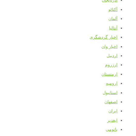
آذربایجان
آکتائو
آلمان
آنتالیا
اخبار گردشگری
اخبار وان
اردبیل
ارزروم
ارمنستان
ارومیه
استانبول
اصفهان
ایران
ایغدیر
باتومی