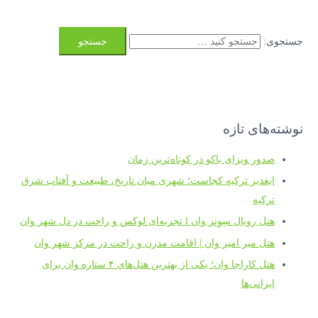
جستجوی:
نوشته‌های تازه
صدور ویزای باکو در کوتاه‌ترین زمان
ایغدیر ترکیه کجاست؛ شهری میان تاریخ، طبیعت و آفتاب شرق
ترکیه
هتل رویال سِوِنز وان l تجربه‌ای لوکس و راحت در دل شهر وان
هتل میر امیر وان | اقامت مدرن و راحت در مرکز شهر وان
هتل کاراجا وان؛ یکی از بهترین هتل‌های ۴ ستاره وان برای
ایرانی‌ها