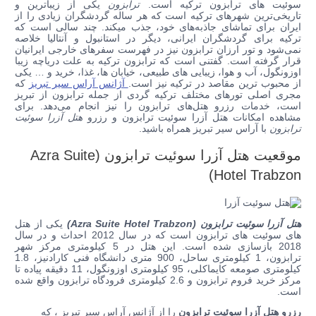
سوئیت های ترابزون ترکیه است.
ترابزون
یکی از زیباترین و
تاریخی‌ترین شهرهای ترکیه است که هر ساله گردشگران زیادی را از
ایران برای تماشای جاذبه‌های خود، جذب میکند. چند سالی است که
ترکیه برای گردشگران ایرانی، دیگر در استانبول و آنتالیا خلاصه
نمی‌شود و تور ارزان ترابزون نیز در فهرست سفرهای خارجی ایرانیان
قرار گرفته است. گفتنی است که ترابزون ترکیه به علت دریاچه زیبا
اوزونگول، آب و هوا، زیبایی های طبیعی، خیابان ها، غذا، خرید و … یکی
از محبوب ترین مقاصد در ترکیه نیز است.
آژانس آراس سیر تبریز
که
مجری اصلی تورهای مختلف ترکیه گردی از جمله ترابزون از تبریز
است، خدمات رزرو هتل‌های ترابزون را نیز انجام می‌دهد. برای
مشاهده امکانات هتل آزرا سوئیت ترابزون و رزرو
هتل آزرا سوئیت
ترابزون
با آراس سیر تبریز همراه باشید.
موقعیت هتل آزرا سوئیت ترابزون (Azra Suite
Hotel Trabzon)
هتل آزرا سوئیت ترابزون (Azra Suite Hotel Trabzon)
یکی از هتل
های سوئیت های ترابزون است که
در سال 2012 احداث و در سال
2018 بازسازی شده است. این هتل در 5 کیلومتری مرکز شهر
ترابزون، 1 کیلومتری ساحل، 900 متری دانشگاه فنی کارادنیز، 1.8
کیلومتری صومعه کایماکلی، 95 کیلومتری اوزونگول، 11 دقیقه پیاده تا
مرکز خرید فروم ترابزون و 2.6 کیلومتری فرودگاه ترابزون واقع شده
است.
رزرو هتل آزرا سوئیت ترابزون
را از آژانس آراس سیر تبریز ، که