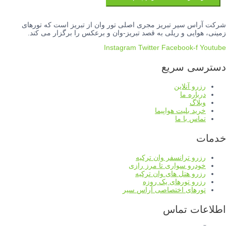
شرکت آراس سیر تبریز مجری اصلی تور وان از تبریز است که تورهای
زمینی، هوایی و ریلی به قصد تبریز-وان و برعکس را برگزار می کند.
Instagram
Twitter
Facebook-f
Youtube
دسترسی سریع
رزرو آنلاین
درباره ما
وبلاگ
خرید بلیت هواپیما
تماس با ما
خدمات
رزرو ترانسفر وان ترکیه
خودرو سواری تا مرز رازی
رزرو هتل های وان ترکیه
رزرو تورهای یک روزه
تورهای اختصاصی آراس سیر
اطلاعات تماس