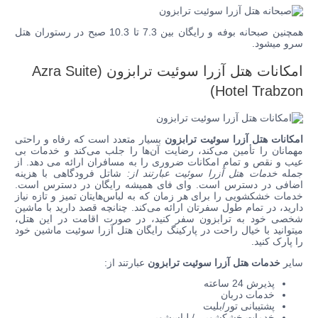
همچنین صبحانه بوفه و رایگان بین 7.3 تا 10.3 صبح در رستوران هتل
سرو میشود.
امکانات هتل آزرا سوئیت ترابزون (Azra Suite
Hotel Trabzon)
امکانات هتل آزرا سوئیت ترابزون
بسیار متعدد است که رفاه و راحتی
مهمانان را تأمین می‌کند، رضایت آن‌ها را جلب می‌کند و خدمات بی
عیب و نقص و تمام امکانات ضروری را به مسافران ارائه می دهد. از
جمله
خدمات هتل آزرا سوئیت عبارتند از:
شاتل فرودگاهی با هزینه
اضافی در دسترس است. وای فای همیشه رایگان در دسترس است.
خدمات خشکشویی را برای هر زمان که به لباس‌هایتان تمیز و تازه نیاز
دارید، در تمام طول سفرتان ارائه می‌کند. چنانچه قصد دارید با ماشین
شخصی خود به ترابزون سفر کنید، در صورت اقامت در این هتل،
میتوانید با خیال راحت در پارکینگ رایگان هتل آزرا سوئیت ماشین خود
را پارک کنید.
سایر
خدمات هتل آزرا سوئیت ترابزون
عبارتند از:
پذیرش 24 ساعته
خدمات دربان
پشتیبانی تور/بلیت
خدمات خشکشویی / لباسشویی