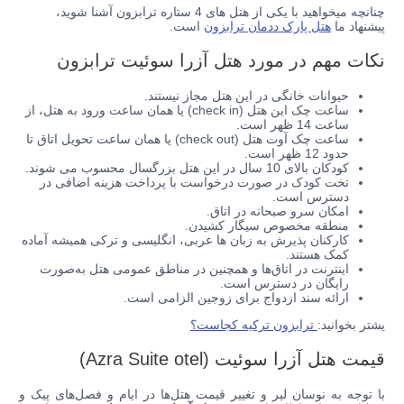
چنانچه میخواهید با یکی از هتل های 4 ستاره ترابزون آشنا شوید،
پیشنهاد ما
هتل پارک ددمان ترابزون
است.
نکات مهم در مورد هتل آزرا سوئیت ترابزون
حیوانات خانگی در این هتل مجاز نیستند.
ساعت چک این هتل (check in) یا همان ساعت ورود به هتل، از
ساعت 14 ظهر است.
ساعت چک آوت هتل (check out) یا همان ساعت تحویل اتاق تا
حدود 12 ظهر است.
کودکان بالای 10 سال در این هتل بزرگسال محسوب می شوند.
تخت کودک در صورت درخواست با پرداخت هزینه اضافی در
دسترس است.
امکان سرو
صبحانه در اتاق.
منطقه مخصوص سیگار کشیدن.
کارکنان پذیرش به زبان ها عربی، انگلیسی و ترکی همیشه آماده
کمک هستند.
اینترنت در اتاق‌ها و همچنین در مناطق عمومی هتل به‌صورت
رایگان در دسترس است.
ارائه
سند ازدواج برای زوجین الزامی است.
یشتر بخوانید:
ترابزون ترکیه کجاست؟
قیمت هتل آزرا سوئیت (Azra Suite otel)
با توجه به نوسان لیر و تغییر قیمت هتل‌ها در ایام و فصل‌های پیک و