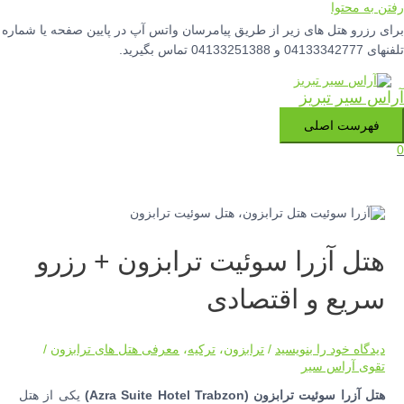
رفتن به محتوا
برای رزرو هتل های زیر از طریق پیامرسان واتس آپ در پایین صفحه یا شماره
تلفنهای 04133342777 و 04133251388 تماس بگیرید.
آراس سیر تبریز
فهرست اصلی
0
هتل آزرا سوئیت ترابزون + رزرو
سریع و اقتصادی
دیدگاه‌ خود را بنویسید
/
ترابزون
،
ترکیه
،
معرفی هتل های ترابزون
/
تقوی آراس سیر
هتل آزرا سوئیت ترابزون (Azra Suite Hotel Trabzon)
یکی از هتل‌