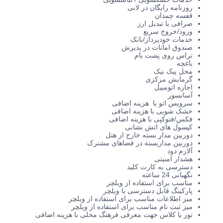
روزنامه رایگان در لابی
قفسه چمدان
صرافی یا تبدیل ارز
ورود/خروج سریع
خدمات خودپرداز/بانک
صندوق امانات در پذیرش
تراس روی پشت بام
باغچه
محل پیک نیک
گرمایش مرکزی
اجاره اتومبیل
آسانسور
سرویس اتو
با
هزینه اضافی
خشک شویی با
هزینه اضافی
فکس/فتوکپی
با
هزینه اضافی
کپسول های اتش نشانی
دوربین مدار بسته خارج از هتل
دوربین مداربسته در فضاهای مشترک
آلارم دود
هشدار امنیتی
دسترسی به کارت کلید
ن
گهبانی 24 ساعته
مناسب برای استفاده از ویلچر
پارکینگ قابل دسترسی با ویلچر
میز اطلاعات مناسب برای استفاده از ویلچر
میز ثبت نام مناسب برای استفاده از ویلچر
تور یا کلاس جهت معرفی فرهنگ محلی با
هزینه اضافی