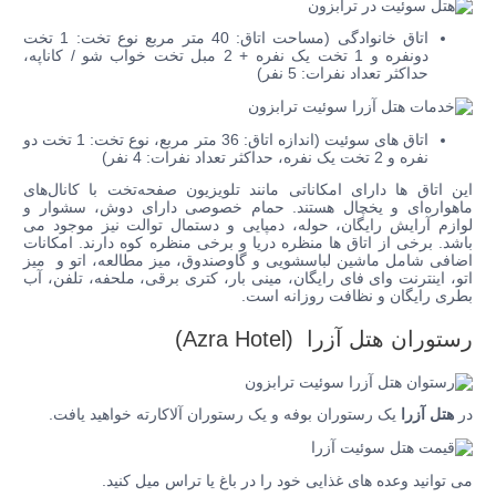
اتاق خانوادگی (مساحت اتاق: 40 متر مربع نوع تخت: 1 تخت
دونفره و 1 تخت یک نفره + 2 مبل تخت خواب شو / کاناپه،
حداکثر تعداد نفرات: 5 نفر)
اتاق های سوئیت (اندازه اتاق: 36 متر مربع، نوع تخت: 1 تخت دو
نفره و 2 تخت یک نفره، حداکثر تعداد نفرات: 4 نفر)
این اتاق ها دارای امکاناتی مانند تلویزیون صفحه‌تخت با کانال‌های
ماهواره‌ای و یخچال هستند.
حمام خصوصی دارای دوش، سشوار و
لوازم آرایش رایگان، حوله، دمپایی و دستمال توالت نیز موجود می
باشد.
برخی از اتاق ها منظره دریا و برخی منظره کوه دارند.
امکانات
اضافی شامل ماشین لباسشویی و گاوصندوق، میز مطالعه، اتو و میز
اتو، اینترنت وای فای رایگان، مینی بار، کتری برقی، ملحفه، تلفن، آب
بطری رایگان و نظافت روزانه است.
رستوران هتل آزرا (Azra Hotel)
در
هتل آزرا
یک رستوران بوفه و یک رستوران آلاکارته خواهید یافت.
می توانید وعده های غذایی خود را در باغ یا تراس میل کنید.