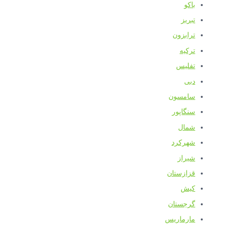
باکو
تبریز
ترابزون
ترکیه
تفلیس
دبی
سامسون
سنگاپور
شمال
شهرکرد
شیراز
قزازستان
کیش
گرجستان
مارماریس