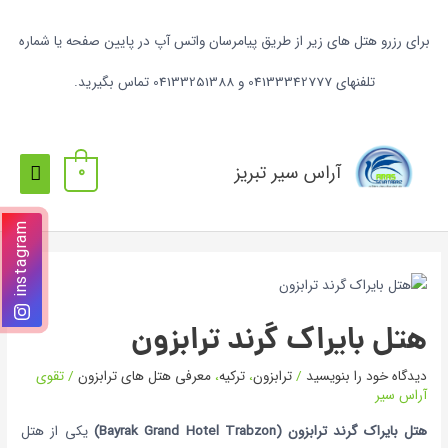
برای رزرو هتل های زیر از طریق پیامرسان واتس آپ در پایین صفحه یا شماره
تلفنهای 04133342777 و 04133251388 تماس بگیرید.
آراس سیر تبریز
0
instagram
هتل بایراک گرند ترابزون
دیدگاه‌ خود را بنویسید
/
ترابزون
،
ترکیه
،
معرفی هتل های ترابزون
/
تقوی
آراس سیر
هتل بایراک گرند ترابزون (Bayrak Grand Hotel Trabzon)
یکی از هتل‌