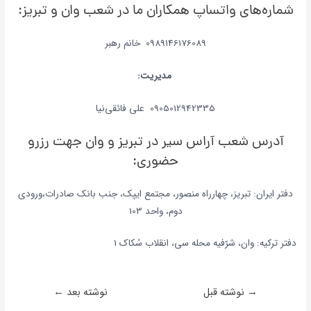
شماره‌های واتساپ همکاران ما در شعب وان و تبریز:
0989146176089 خانم رهبر
مدیریت:
0905012942335 علی فائقی‌نیا
آدرس شعب آراس سیر در تبریز و وان جهت رزرو
حضوری:
دفتر ایران: تبریز، چهارراه منصور، مجتمع ایپک، جنب بانک صادرات،ورودی
دوم، واحد 103
دفتر ترکیه: وان، شرّفیه محله سی، انقلاب سُکاک 1
→
نوشته قبل
نوشته بعد
←