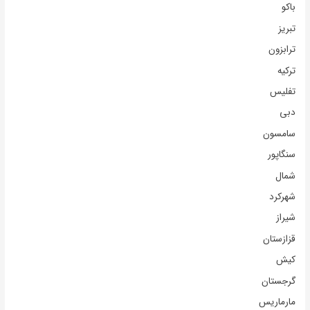
باکو
تبریز
ترابزون
ترکیه
تفلیس
دبی
سامسون
سنگاپور
شمال
شهرکرد
شیراز
قزازستان
کیش
گرجستان
مارماریس