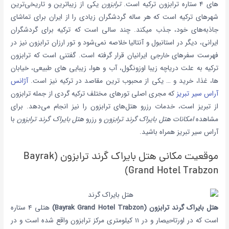
های 4 ستاره ترابزون ترکیه است.
ترابزون
یکی از زیباترین و تاریخی‌ترین
شهرهای ترکیه است که هر ساله گردشگران زیادی را از ایران برای تماشای
جاذبه‌های خود، جذب میکند. چند سالی است که ترکیه برای گردشگران
ایرانی، دیگر در استانبول و آنتالیا خلاصه نمی‌شود و تور ارزان ترابزون نیز در
فهرست سفرهای خارجی ایرانیان قرار گرفته است. گفتنی است که ترابزون
ترکیه به علت دریاچه زیبا اوزونگول، آب و هوا، زیبایی های طبیعی، خیابان
ها، غذا، خرید و … یکی از محبوب ترین مقاصد در ترکیه نیز است.
آژانس
آراس سیر تبریز
که مجری اصلی تورهای مختلف ترکیه گردی از جمله ترابزون
از تبریز است، خدمات رزرو هتل‌های ترابزون را نیز انجام می‌دهد. برای
مشاهده
امکانات هتل بایراک گرند ترابزون
و رزرو
هتل بایراک گرند ترابزون
با
آراس سیر تبریز همراه باشید.
موقعیت مکانی هتل بایراک گرند ترابزون (Bayrak
Grand Hotel Trabzon)
هتل بایراک گرند ترابزون (Bayrak Grand Hotel Trabzon)
هتلی 4 ستاره
است که در اورتاحیصار و در 11 کیلومتری مرکز ترابزون واقع شده است و در