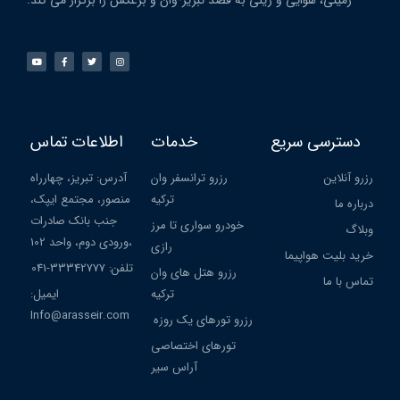
زمینی، هوایی و ریلی به قصد تبریز-وان و برعکس را برگزار می کند.
دسترسی سریع
خدمات
اطلاعات تماس
رزرو آنلاین
رزرو ترانسفر وان
آدرس: تبریز، چهارراه
ترکیه
منصور، مجتمع ایپک،
درباره ما
جنب بانک صادرات
خودرو سواری تا مرز
وبلاگ
،ورودی دوم، واحد 102
رازی
خرید بلیت هواپیما
تلفن: 33342777-041
رزرو هتل های وان
تماس با ما
ترکیه
ایمیل:
Info@arasseir.com
رزرو تورهای یک روزه
تورهای اختصاصی
آراس سیر