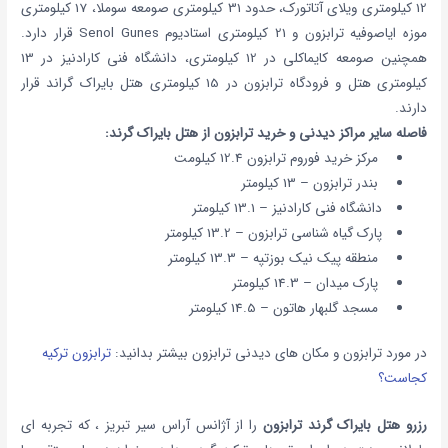
12 کیلومتری ویلای آتاتورک،
حدود 31 کیلومتری صومعه سوملا، 17 کیلومتری
موزه ایاصوفیه ترابزون و 21 کیلومتری استادیوم Senol Gunes قرار دارد.
همچنین صومعه کایماکلی در 12 کیلومتری، دانشگاه فنی کارادنیز در 13
کیلومتری هتل و فرودگاه ترابزون در 15 کیلومتری هتل بایراک گراند قرار
دارند.
فاصله سایر مراکز دیدنی و خرید ترابزون از هتل بایراک گرند:
مرکز خرید فوروم ترابزون 12.4 کیلومت
بندر ترابزون – 13 کیلومتر
دانشگاه فنی کارادنیز – 13.1 کیلومتر
پارک گیاه شناسی ترابزون – 13.2 کیلومتر
منطقه پیک نیک بوزتپه – 13.3 کیلومتر
پارک میدان – 14.3 کیلومتر
مسجد گلبهار هاتون – 14.5 کیلومتر
در مورد ترابزون و مکان های دیدنی ترابزون بیشتر بدانید:
ترابزون ترکیه
کجاست؟
رزرو هتل بایراک گرند ترابزون
را از آژانس آراس سیر تبریز ، که تجربه ای