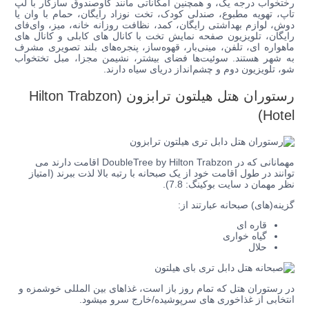
رختخواب درجه یک، و همچنین امکاناتی مانند گاوصندوق سازگار با لپ
تاپ، تهویه مطبوع،
صندلی کودک
،
تخت نوزاد رایگان،
حمام با وان یا
دوش، لوازم بهداشتی رایگان،
کمد، نظافت روزانه خانه، میز،
وای‌فای
رایگان، تلویزیون صفحه نمایش تخت با کانال های کابلی و کانال های
ماهواره ای، تلفن، مینی‌بار، قهوه‌ساز، پنجره‌های بلند تصویری مشرف
به شهر هستند.
سوئیت‌ها فضای بیشتر، نشیمن مجزا، مبل تختخواب
شو، تلویزیون دوم و چشم‌انداز دریای سیاه دارند.
رستوران
هتل هیلتون ترابزون (Hilton Trabzon
Hotel)
مهمانانی که در DoubleTree by Hilton Trabzon اقامت دارند می
توانند در طول اقامت خود از یک صبحانه با رتبه بالا لذت ببرند (امتیاز
نظر مهمان د سایت بوکینگ: 7.8).
گزینه(های) صبحانه عبارتند از:
قاره ای
گیاه خواری
حلال
در رستوران هتل که تمام روز باز است، غذاهای بین المللی خوشمزه و
انتخابی از غذاخوری های سرپوشیده/خارج سرو میشود.