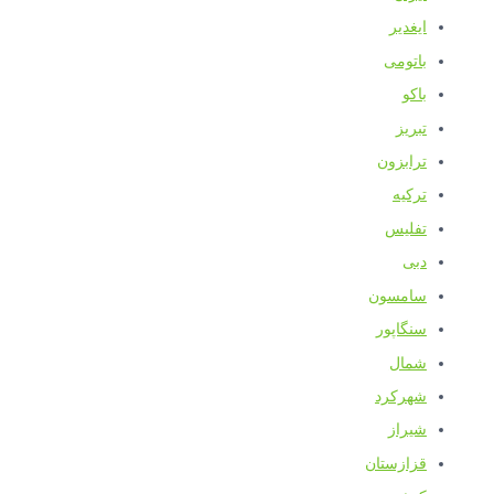
ایغدیر
باتومی
باکو
تبریز
ترابزون
ترکیه
تفلیس
دبی
سامسون
سنگاپور
شمال
شهرکرد
شیراز
قزازستان