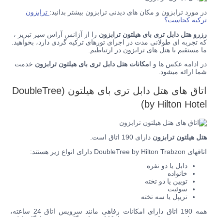
در مورد ترابزون و مکان های دیدنی ترابزون بیشتر بدانید:
ترابزون
ترکیه کجاست؟
رزرو هتل دابل تری بای هیلتون ترابزون
را از آژانس آراس سیر تبریز ،
که تجربه ای طولانی مدت در اجرای تورهای ترکیه گردی دارد، بخواهید.
ما مستقیم با هتل های ترابزون در ارتباطیم.
در ادامه عکس ها و ا
مکانات
هتل دابل تری بای هیلتون ترابزون
خدمت
شما ارائه میشود.
اتاق های هتل
دابل تری بای هیلتون (DoubleTree
by Hilton Hotel)
هتل هیلتون ترابزون
دارای 190 اتاق است.
اتاقهای DoubleTree by Hilton Trabzon دارای انواع زیر هستند:
دابل یا دو نفره
خانواده
تویین یا دو تخته
سوئیت
تریپل یا سه تخته
همه 190 اتاق دارای امکانات رفاهی مانند سرویس اتاق 24 ساعته،