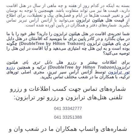
بسته به اینکه در کدام روز از هفته و چه ماهی از سال در هتل اقامت
دارید، قیمت ها نیز می تواند متفاوت باشد.
ههمچنین با توجه به نوسان
لیر و تغییر قیمت هتل‌ها در ایام و فصل‌های پیک و تعطیلات، برای اطلاع
از
قیمت هتل هیلتون ترابزون
می‌توانید با آژانس آراس تبریز تماس
بگیرید. شماره‌های دفتر و همکاران در پایین آورده شده است.
شما تجربه‌ی اقامت در
هتل هیلتون ترابزون را دارید؟ نظر خود را با ما
در میان بگذارد و در کادر پایین برای ما بنویسید که اقامتتان در هتل دابل
تری بای هیلتون ترابزون (DoubleTree by Hilton Trabzon) چگونه
بوده است و به این هتل چه امتیازی می‌دهید و آیا اقامت در این هتل را
توصیه می‌کنید؟
برای اطلاعات بیشتر و
رزرو هتل دابل تری بای هیلتون
ترابزون(DoubleTree by Hilton Trabzon)
ترکیه
و همچنین
رزرو
تور ترابزون
توسط آژانس آراس سیر تبریز، مجری اصلی تورهای
ترکیه، با همکاران ما در شعب مختلف تماس بگیرید.
شماره‌های تماس جهت کسب اطلاعات و رزرو
تلفنی هتل‌های ترابزون و رزرو تور ترابزون:
33342777 041
33251388 041
شماره‌های واتساپ همکاران ما در شعب وان و