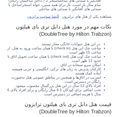
آفتابگیر یا صندلی های ساحلیاستخر 2 – داخل ساختمان رایگان!
تمام سال باز است، باز برای همه سنین، حوله استخر/ساحل با
صندلی های آفتابگیر یا صندلی های ساحلی
مشاهده یکی از هتل های ترابزون :
آلیشا سوئیت ترابزون
نکات مهم در مورد هتل
دابل تری بای هیلتون
(DoubleTree by Hilton Trabzon)
در این هتل
حیوانات خانگی
مجاز
نیستند.
ساعت چک این هتل (check in) یا همان ساعت ورود به هتل، از
ساعت 15 ظهر است.
ساعت چک آوت هتل (check out) یا همان ساعت تحویل اتاق تا
حدود 12 ظهر است.
امکان سرو
صبحانه در اتاق.
کارکنان پذیرش به زبان های ترکی، انگلیسی و عربی همیشه
آماده کمک هستند.
اینترنت در اتاق‌ها و همچنین در مناطق عمومی هتل به‌صورت
رایگان در دسترس است.
افراد بالای 12 سال در این هتل بزرگسال محسوب میشود.
تخت اضافی برای کودکان تا 6 سال رایگان و برای افراد بالای 6
سال با هزینه اضافی در دسترس است.
قیمت هتل
دابل تری بای هیلتون ترابزون
(DoubleTree by Hilton Trabzon)