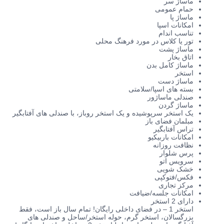
ماساژ سر
حمام عمومی
ماساژ پا
امکانات اسپا
تناسب اندام
تور یا کلاس در مورد فرهنگ محلی
ماساژ پشت
اتاق بخار
ماساژ کامل بدن
استخر
ماساژ دست
بسته های اسپا/سلامتی
صندلی ماساژور
ماساژ گردن
یک استخر سرپوشیده و یک استخر روباز، با صندلی های آفتابگیر
مبلمان فضای باز
تراس آفتابگیر
امکانات باربیکیو
نظافت روزانه
پرس شلوار
سرویس اتو
خشک شویی
فکس/فتوکپی
مرکز تجاری
امکانات جلسه/ضیافت
دارای 2 استخر
استخر 1 – در فضای داخلی رایگان! تمام سال باز است، فقط
بزرگسالان، استخر گرم، حوله استخر/ساحل و صندلی های