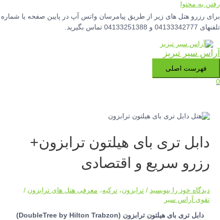
رفتن به محتوا
برای رزرو هتل های زیر از طریق پیامرسان واتس آپ در پایین صفحه یا شماره
تلفنهای 04133342777 و 04133251388 تماس بگیرید.
آراس سیر تبریز
فهرست اصلی
0
دابل تری بای هیلتون ترابزون+
رزرو سریع و اقتصادی
دیدگاه‌ خود را بنویسید
/
ترابزون
،
ترکیه
،
معرفی هتل های ترابزون
/
تقوی آراس سیر
دابل تری بای هیلتون ترابزون (DoubleTree by Hilton Trabzon)