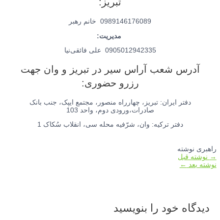
تبریز:
0989146176089 خانم رهبر
مدیریت:
0905012942335 علی فائقی‌نیا
آدرس شعب آراس سیر در تبریز و وان جهت
رزرو حضوری:
دفتر ایران: تبریز، چهارراه منصور، مجتمع ایپک، جنب بانک
صادرات،ورودی دوم، واحد 103
دفتر ترکیه: وان، شرّفیه محله سی، انقلاب سُکاک 1
راهبری نوشته
→
نوشته قبل
نوشته بعد
←
دیدگاه‌ خود را بنویسید