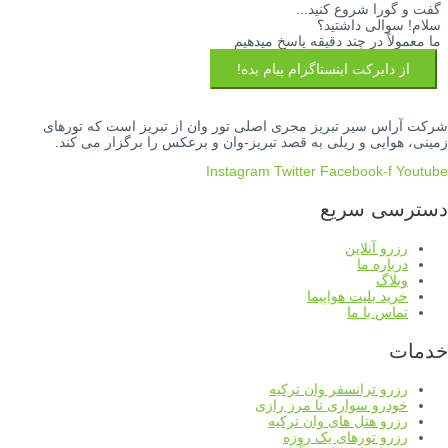
گفت و گورا شروع کنید...
سلام! سوالی داشتید؟
ما معمولاً در چند دقیقه پاسخ میدهیم
از دایرکت اینستاگرام پیام بده!
شرکت آراس سیر تبریز مجری اصلی تور وان از تبریز است که تورهای
زمینی، هوایی و ریلی به قصد تبریز-وان و برعکس را برگزار می کند.
Instagram
Twitter
Facebook-f
Youtube
دسترسی سریع
رزرو آنلاین
درباره ما
وبلاگ
خرید بلیت هواپیما
تماس با ما
خدمات
رزرو ترانسفر وان ترکیه
خودرو سواری تا مرز رازی
رزرو هتل های وان ترکیه
رزرو تورهای یک روزه