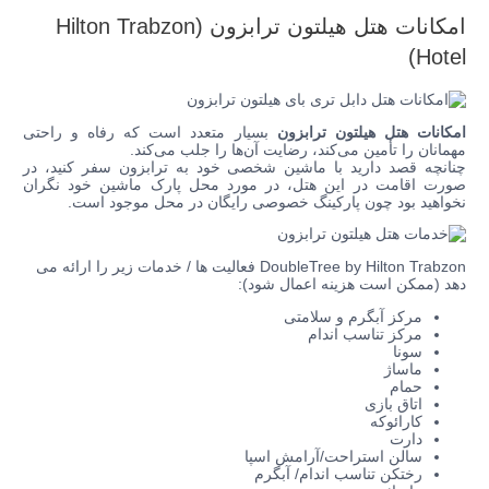
امکانات هتل
هیلتون ترابزون
(Hilton Trabzon
Hotel)
امکانات هتل هیلتون ترابزون
بسیار متعدد است که رفاه و راحتی
مهمانان را تأمین می‌کند، رضایت آن‌ها را جلب می‌کند.
چنانچه قصد دارید با ماشین شخصی خود به ترابزون سفر کنید، در
صورت اقامت در این هتل، در مورد محل پارک ماشین خود نگران
نخواهید بود چون پارکینگ خصوصی رایگان در محل موجود است.
DoubleTree by Hilton Trabzon فعالیت ها / خدمات زیر را ارائه می
دهد (ممکن است هزینه اعمال شود):
مرکز آبگرم و سلامتی
مرکز تناسب اندام
سونا
ماساژ
حمام
اتاق بازی
کارائوکه
دارت
سالن استراحت/آرامش اسپا
رختکن تناسب اندام/ آبگرم