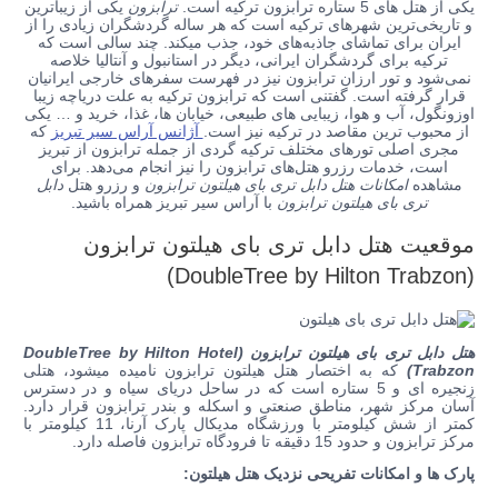
یکی از هتل‌ های 5 ستاره ترابزون ترکیه است.
ترابزون
یکی از زیباترین
و تاریخی‌ترین شهرهای ترکیه است که هر ساله گردشگران زیادی را از
ایران برای تماشای جاذبه‌های خود، جذب میکند. چند سالی است که
ترکیه برای گردشگران ایرانی، دیگر در استانبول و آنتالیا خلاصه
نمی‌شود و تور ارزان ترابزون نیز در فهرست سفرهای خارجی ایرانیان
قرار گرفته است. گفتنی است که ترابزون ترکیه به علت دریاچه زیبا
اوزونگول، آب و هوا، زیبایی های طبیعی، خیابان ها، غذا، خرید و … یکی
از محبوب ترین مقاصد در ترکیه نیز است.
آژانس آراس سیر تبریز
که
مجری اصلی تورهای مختلف ترکیه گردی از جمله ترابزون از تبریز
است، خدمات رزرو هتل‌های ترابزون را نیز انجام می‌دهد. برای
مشاهده
امکانات هتل دابل تری بای هیلتون ترابزون
و رزرو هتل
دابل
تری بای هیلتون ترابزون
با آراس سیر تبریز همراه باشید.
موقعیت هتل
دابل تری بای هیلتون ترابزون
(DoubleTree by Hilton Trabzon)
هتل دابل تری بای هیلتون ترابزون
(DoubleTree by Hilton Hotel
Trabzon)
که به اختصار هتل هیلتون ترابزون نامیده میشود،
هتلی
زنجیره ای و 5 ستاره است که در ساحل دریای سیاه و در دسترس
آسان مرکز شهر، مناطق صنعتی و اسکله و بندر ترابزون قرار دارد.
کمتر از شش کیلومتر با ورزشگاه مدیکال پارک آرنا، 11 کیلومتر با
مرکز ترابزون و حدود 15 دقیقه تا فرودگاه ترابزون فاصله دارد.
پارک ها و امکانات تفریحی نزدیک هتل هیلتون: