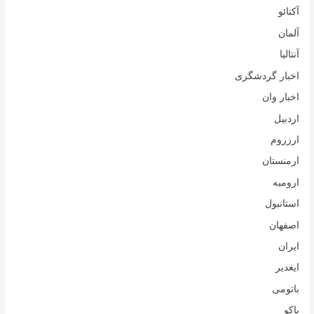
آکتائو
آلمان
آنتالیا
اخبار گردشگری
اخبار وان
اردبیل
ارزروم
ارمنستان
ارومیه
استانبول
اصفهان
ایران
ایغدیر
باتومی
باکو