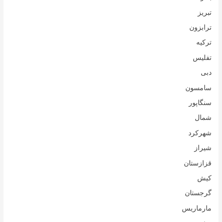
تبریز
ترابزون
ترکیه
تفلیس
دبی
سامسون
سنگاپور
شمال
شهرکرد
شیراز
قزازستان
کیش
گرجستان
مارماریس