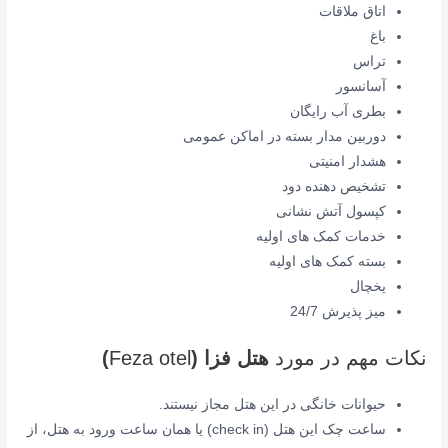
اتاق ملاقات
باغ
تراس
آسانسور
بطری آب رایگان
دوربین مدار بسته در اماکن عمومی
هشدار امنیتی
تشخیص دهنده دود
کپسول آتش نشانی
خدمات کمک های اولیه
بسته کمک های اولیه
یخچال
میز پذیرش
24/7
نکات مهم در مورد
هتل فزا (
Feza otel
)
حیوانات خانگی در این هتل مجاز نیستند.
ساعت چک این هتل (check in) یا همان ساعت ورود به هتل، از