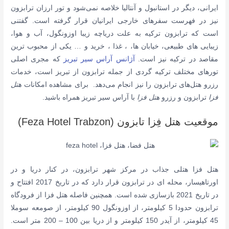
ایرانی، دیگر در استانبول و آنتالیا خلاصه نمی‌شود و تور ارزان ترابزون
نیز در فهرست سفرهای خارجی ایرانیان قرار گرفته است. گفتنی
است که ترابزون ترکیه به علت دریاچه زیبا اوزونگول، آب و هوا،
زیبایی های طبیعی، خیابان ها، ، غذا ، خرید و … یکی از محبوب ترین
مقاصد در ترکیه نیز است.
آژانس آراس سیر تبریز
که مجری اصلی
تورهای مختلف ترکیه گردی از جمله ترابزون از تبریز است، خدمات
رزرو هتل‌های ترابزون را نیز انجام می‌دهد. برای مشاهده امکانات
هتل
فزا
ترابزون و رزرو
هتل فزا
با آراس سیر تبریز همراه باشید.
موقعیت هتل فِزا تابزون (Feza Hotel Trabzon)
هتل فزا هتلی جذاب در مرکز شهر ترابزون،
در کنار دریا و در
اورتاهیسار، محله ای در ترابزون قرار دارد
که در تاریخ
2017
افتتاح و
در تاریخ 2021
بازسازی شده است
.
همچنین فاصله هتل فزا از فرودگاه
ترابزون حدودا 5 کیلومتر، از
اوزونگول 90 کیلومتر، از صومعه سوملا
45 کیلومتر، از آیدر 150 کیلومتر و از دریا بین 100 – 200 متر
است.