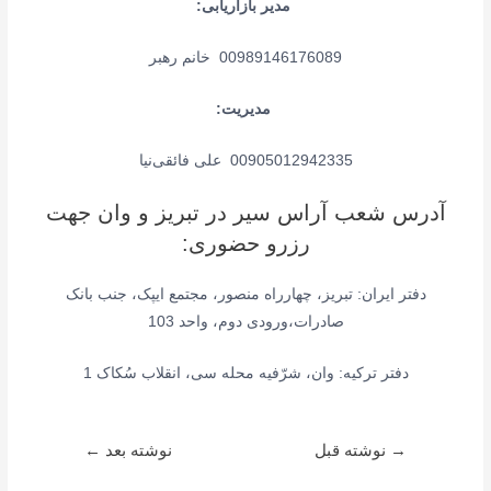
مدیر بازاریابی:
00989146176089 خانم رهبر
مدیریت:
00905012942335 علی فائقی‌نیا
آدرس شعب آراس سیر در تبریز و وان جهت
رزرو حضوری:
دفتر ایران: تبریز، چهارراه منصور، مجتمع ایپک، جنب بانک
صادرات،ورودی دوم، واحد 103
دفتر ترکیه: وان، شرّفیه محله سی، انقلاب سُکاک 1
راهبری
→
نوشته قبل
نوشته بعد
←
نوشته