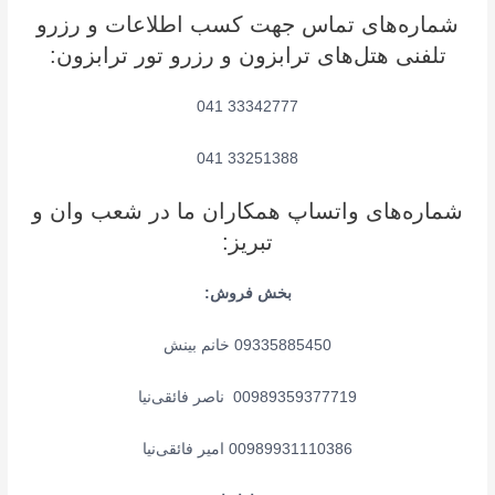
شماره‌های تماس جهت کسب اطلاعات و رزرو
تلفنی هتل‌های ترابزون و رزرو تور ترابزون:
33342777 041
33251388 041
شماره‌های واتساپ همکاران ما در شعب وان و
تبریز:
بخش فروش:
09335885450 خانم بینش
00989359377719 ناصر فائقی‌نیا
00989931110386 امیر فائقی‌نیا