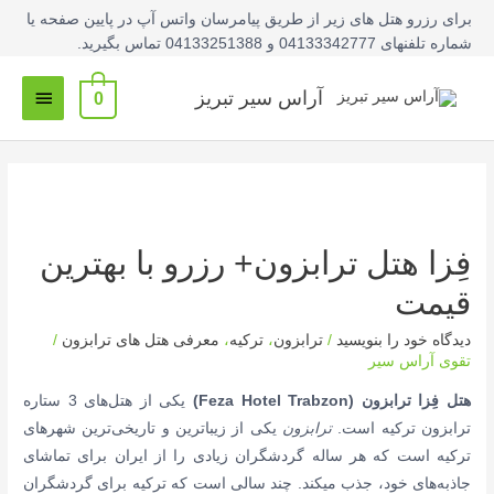
فتن
برای رزرو هتل های زیر از طریق پیامرسان واتس آپ در پایین صفحه یا
ه
شماره تلفنهای 04133342777 و 04133251388 تماس بگیرید.
حتوا
فهرس
آراس سیر تبریز
0
اصلی
فِزا هتل ترابزون+ رزرو با بهترین
قیمت
دیدگاه‌ خود را بنویسید
/
ترابزون
،
ترکیه
،
معرفی هتل های ترابزون
/
تقوی آراس سیر
هتل فِزا ترابزون (Feza Hotel Trabzon)
یکی از هتل‌های 3 ستاره
ترابزون ترکیه است.
ترابزون
یکی از زیباترین و تاریخی‌ترین شهرهای
ترکیه است که هر ساله گردشگران زیادی را از ایران برای تماشای
جاذبه‌های خود، جذب میکند. چند سالی است که ترکیه برای گردشگران