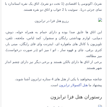
نفره)، اکونومی یا اقتصادی (1 تخت دو نفره)، اتاق یک نفره استاندارد با
نمای جزئی دریا، سوئیت با 2 خواب و اتاق دو نفره هستند.
این اتاق ها
عایق صدا
بوده و دارای حمام به همراه حوله، دوش،
دمپایی، لوازم بهداشتی رایگان و سشوار،
کمد لباس، ملحفه، تلفن،
تلویزیون با کانال های ماهواره ای، اینترنت وای فای رایگان،
مینی بار
،
کتری برقی،
چای و قهوه ساز
،
اتو / میز اتو (در صورت درخواست)،
میز مطالعه.
برخی از اتاق ها دارای بالکن هستند و برخی دیگر نیز دارای چشم انداز
شهر هستند.
چنانچه میخواهید با یکی از هتل های 4 ستاره ترابزون آشنا شوید،
پیشنهاد ما
هتل آکسولار ترابزون
است.
رستوران هتل فزا ترابزون