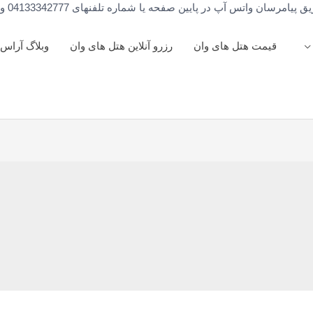
اتس آپ در پایین صفحه یا شماره تلفنهای 04133342777 و 04133251388 تماس بگیرید.
قیمت هتل های وان
رزرو آنلاین هتل های وان
وبلاگ آراس