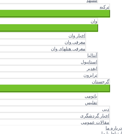
مشهد
ترکیه
وان
اخبار وان
معرفی وان
معرفی هتلهای وان
آنتالیا
استانبول
ایغدیر
ترابزون
گرجستان
باتومی
تفلیس
دبی
اخبار گردشگری
مقالات عمومی
درباره ما
ارتباط با ما