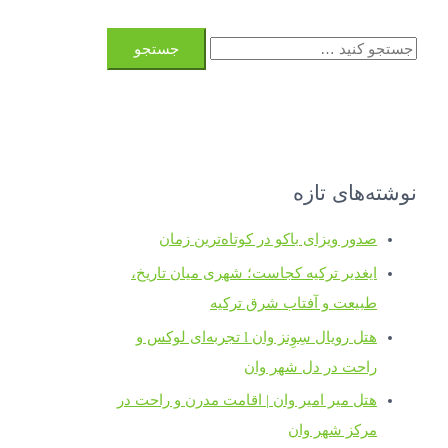
ج
س
ت
ج
و
نوشته‌های تازه
ی
:
صدور ویزای باکو در کوتاه‌ترین زمان
ایغدیر ترکیه کجاست؛ شهری میان تاریخ،
طبیعت و آفتاب شرق ترکیه
هتل رویال سِوِنز وان l تجربه‌ای لوکس و
راحت در دل شهر وان
هتل میر امیر وان | اقامت مدرن و راحت در
مرکز شهر وان