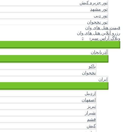
تور جزیره کیش
تور مشهد
تور دبی
تور نخجوان
قیمت هتل های وان
رزرو آنلاین هتل های وان
وبلاگ آراس سیر
آذربایجان
باکو
نخجوان
ایران
اردبیل
اصفهان
تبریز
شیراز
قشم
کیش