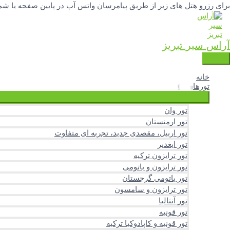
فتن
برای رزرو هتل های زیر از طریق پیامرسان واتس آپ در پایین صفحه یا شماره تلفنهای 04133342777 و 3251388
ه
حتوا
آراس سیر تبریز
فهرست
اصلی
خانه
تورها
تور وان
تور ارمنستان
تور اربیل، مقصدی جدید، تجربه ای متفاوت
تور ایغدیر
تور ترابزون ترکیه
تور ترابزون و باتومی
تور باتومی گرجستان
تور ترابزون و سامسون
تور آنتالیا
تور قونیه
تور قونیه و کاپادوکیا ترکیه