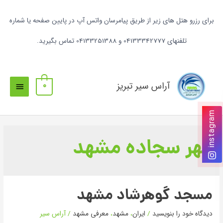
برای رزرو هتل های زیر از طریق پیامرسان واتس آپ در پایین صفحه یا شماره
تلفنهای 04133342777 و 04133251388 تماس بگیرید.
آراس سیر تبریز
0
instagram
مهر سجاده مشهد
مسجد گوهرشاد مشهد
دیدگاه‌ خود را بنویسید
/
ایران
،
مشهد
،
معرفی مشهد
/
آراس سیر