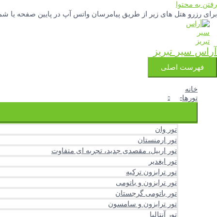
رفتن به محتوا
برای رزرو هتل های زیر از طریق پیامرسان واتس آپ در پایین صفحه یا شماره تلفنهای 04133342777 و 3251388
آراس سیر تبریز
فهرست اصلی
خانه
تورها
تور وان
تور ارمنستان
تور اربیل، مقصدی جدید، تجربه ای متفاوت
تور ایغدیر
تور ترابزون ترکیه
تور ترابزون و باتومی
تور باتومی گرجستان
تور ترابزون و سامسون
تور آنتالیا