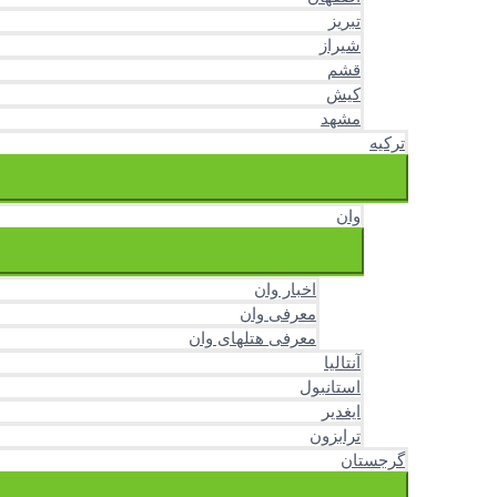
تبریز
شیراز
قشم
کیش
مشهد
ترکیه
وان
اخبار وان
معرفی وان
معرفی هتلهای وان
آنتالیا
استانبول
ایغدیر
ترابزون
گرجستان