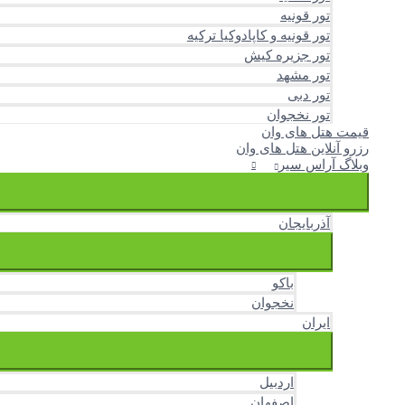
تور قونیه
تور قونیه و کاپادوکیا ترکیه
تور جزیره کیش
تور مشهد
تور دبی
تور نخجوان
قیمت هتل های وان
رزرو آنلاین هتل های وان
وبلاگ آراس سیر
آذربایجان
باکو
نخجوان
ایران
اردبیل
اصفهان