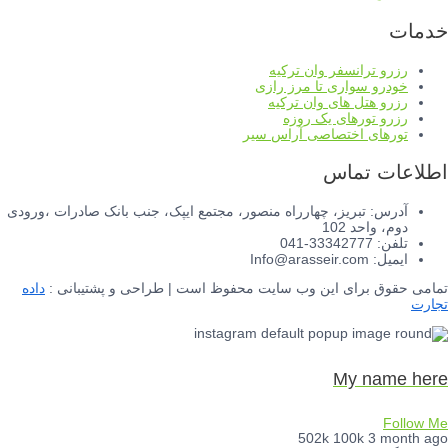
خدمات
رزرو ترانسفر وان ترکیه
خودرو سواری تا مرز رازی
رزرو هتل های وان ترکیه
رزرو تورهای یک روزه
تورهای اختصاصی آراس سیر
اطلاعات تماس
آدرس: تبریز، چهارراه منصور، مجتمع ایپک، جنب بانک صادرات ،ورودی
دوم، واحد 102
تلفن: 33342777-041
ایمیل: Info@arasseir.com
تمامی حقوق برای این وب سایت محفوظ است | طراحی و پشتیبانی :
داده
تجارت
My name here
Follow Me
502k
100k
3 month ago