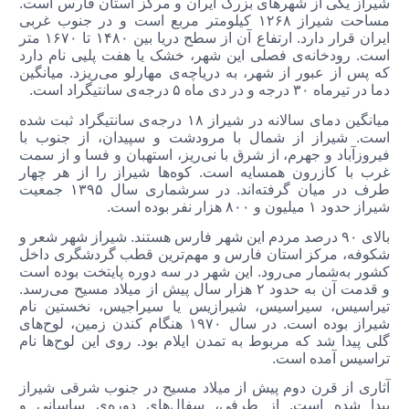
شیراز یکی از شهرهای بزرگ ایران و مرکز استان فارس است.
مساحت شیراز ۱۲۶۸ کیلومتر مربع است و در جنوب غربی
ایران قرار دارد. ارتفاع آن از سطح دریا بین ۱۴۸۰ تا ۱۶۷۰ متر
است. رودخانه‌ی فصلی این شهر، خشک یا هفت پلیی نام دارد
که پس از عبور از شهر،‌ به دریاچه‌ی مهارلو می‌ریزد. میانگین
دما در تیرماه ۳۰ درجه و در دی ماه ۵ درجه‌ی سانتیگراد است.
میانگین دمای سالانه در شیراز ۱۸ درجه‌ی سانتیگراد ثبت شده
است. شیراز از شمال با مرودشت و سپیدان، از جنوب با
فیروزآباد و جهرم، از شرق با نی‌ریز، استهبان و فسا و از سمت
غرب با کازرون همسایه است. کوه‌ها شیراز را از هر چهار
طرف در میان گرفته‌اند. در سرشماری سال ۱۳۹۵ جمعیت
شیراز حدود ۱ میلیون و ۸۰۰ هزار نفر بوده است.
بالای ۹۰ درصد مردم این شهر فارس هستند. شیراز شهر شعر و
شکوفه، مرکز استان فارس و مهم‌ترین قطب‌ گردشگری داخل
کشور به‌شمار می‌رود. این شهر در سه دوره پایتخت بوده است
و قدمت آن به حدود ۲ هزار سال پیش از میلاد مسیح می‌رسد.
تیراسیس،‌ سیراسیس، شیرازیس یا سیراجیس، نخستین نام
شیراز بوده است. در سال ۱۹۷۰ هنگام کندن زمین،‌ لوح‌های
گلی پیدا شد که مربوط به تمدن ایلام بود. روی این لوح‌ها نام
تراسیس آمده است.
آثاری از قرن دوم پیش از میلاد مسیح در جنوب شرقی شیراز
پیدا شده است. از طرفی، سفال‌های دوره‌ی ساسانی و