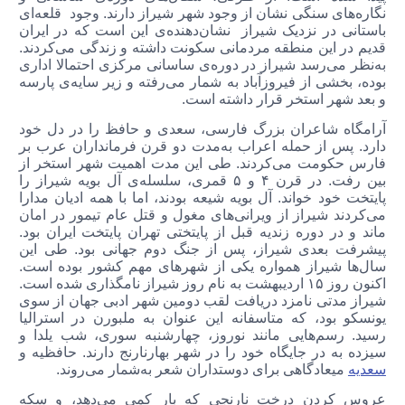
نگاره‌های سنگی نشان از وجود شهر شیراز دارند. وجود قلعه‌ای
باستانی در نزدیک شیراز نشان‌دهنده‌ی این است که در ایران
قدیم در این منطقه‌ مردمانی سکونت داشته و زندگی می‌کردند.
به‌نظر می‌رسد شیراز در دوره‌ی ساسانی مرکزی احتمالا اداری
بوده، بخشی از فیروز‌آباد به شمار می‌رفته و زیر سایه‌ی پارسه
و بعد شهر استخر قرار داشته است.
آرامگاه شاعران بزرگ فارسی، سعدی و حافظ را در دل خود
دارد. پس از حمله اعراب به‌مدت دو قرن فرمانداران عرب بر
فارس حکومت می‌کردند. طی این مدت اهمیت شهر استخر از
بین رفت. در قرن ۴ و ۵ قمری، سلسله‌ی آل بویه شیراز را
پایتخت خود خواند. آل بویه شیعه بودند، اما با همه‌ ادیان مدارا
می‌کردند شیراز از ویرانی‌های مغول و قتل عام تیمور در امان
ماند و در دوره زندیه قبل از پایتختی تهران پایتخت ایران بود.
پیشرفت بعدی شیراز، پس از جنگ دوم جهانی بود. طی این
سال‌ها شیراز همواره یکی از شهرهای مهم کشور بوده است.
اکنون روز ۱۵ اردیبهشت به نام روز شیراز نامگذاری شده است.
شیراز مدتی نامزد دریافت لقب دومین شهر ادبی جهان از سوی
یونسکو بود، که متاسفانه این عنوان به ملبورن در استرالیا
رسید. رسم‌هایی مانند نوروز، چهارشنبه سوری، شب یلدا و
سیزده به در جایگاه خود را در شهر بهارنارنج دارند. حافظیه و
سعدیه
میعادگاهی برای دوستداران شعر به‌شمار می‌روند.
عروس کردن درخت نارنجی که بار کمی می‌دهد، و سکه