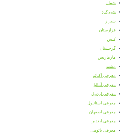
شمال
شهرکرد
شیراز
قزازستان
کیش
گرجستان
مارماریس
مشهد
معرفی آکتائو
معرفی آنتالیا
معرفی اردبیل
معرفی استانبول
معرفی اصفهان
معرفی ایغدیر
معرفی باتومی