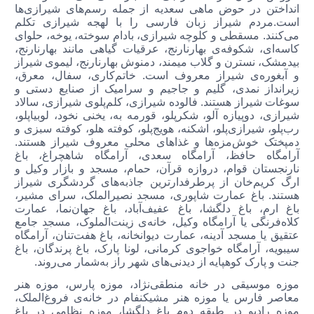
انداختن در حوض ماهی سعدیه از جمله رسم‌های شیرازی‌ها
است.مردم شیراز زبان فارسی را با لهجه شیرازی تکلم
می‌کنند. مسقطی و کلوچه شیرازی، بادام سوخته،‌ ‌یوخه، حلوای
کاسه‌ای، شکوفه‌ی بهارنارنج، عرقیات گیاهی مانند بهارنارنج،
بیدمشک، نسترن و گلاب میمند، دمنوش بهارنارنج، لیموی شیراز
و آبغوره‌ی شیراز معروف است. خاتم‌کاری، سفال، معرق،
زیرانداز نمدی، گلیم و جاجیم و سرامیک از صنایع دستی و
سوغات شیراز هستند. فالوده شیرازی،‌ کلم‌پلوی شیرازی، سالاد
شیرازی، دوپیازه آلو، شکرپلو، قورمه به، یخنی نخود، لوبیاپلو،
رب‌پلو، شیرازی‌پلو، اشکنه،‌ هویج‌پلو، کوفته هلو،‌ کوفته سبزی و
دمپختک خوش‌مزه‌ها و غذاهای محلی معروف شیراز هستند.
آرامگاه حافظ، آرامگاه سعدی، آرامگاه شاهچراغ،‌ باغ
نارنجستان قوام،‌ دروازه قرآن، حمام، مسجد و بازار وکیل و
ارگ کریم‌خان از پرطرفدارترین جاذبه‌های گردشگری شیراز
هستند. باغ عمارت شاپوری، مسجد نصیرالملک، سرای مشیر،
باغ ارم،‌ باغ دلگشا، باغ عفیف‌آباد، باغ جهان‌نما،‌ عمارت
کلاه‌فرنگی یا آرامگاه وکیل، خانه‌ی زینت‌الملوک، مسجد جامع
عتقیق یا مسجد آدینه، عمارت دیوانخانه، باغ هفت‌تنان، آرامگاه
سیبویه، آرامگاه خواجوی کرمانی، لونا پارک، باغ پرندگان،‌ باغ
جنت و پارک کوهپایه از دیدنی‌های شهر راز به‌شمار می‌روند.
موزه موسیقی در خانه منطقی‌نژاد،‌ موزه‌ پارس،‌ موزه هنر
معاصر فارس یا موزه هنر مشیکنفام در خانه‌ی فروغ‌الملک،
موزه رادیو در طبقه دوم باغ دلگشا،‌ موزه نظامی در باغ