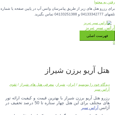
رفتن به محتوا
برای رزرو هتل های زیر از طریق پیامرسان واتس آپ در پایین صفحه یا شماره
تلفنهای 04133342777 و 04133251388 تماس بگیرید.
آراس سیر تبریز
فهرست اصلی
0
هتل آریو برزن شیراز
دیدگاه‌ خود را بنویسید
/
ایران
،
شیراز
،
معرفی هتل های شیراز
/
تقوی
آراس سیر
رزرو هتل آریو برزن شیراز با بهترین قیمت و کیفیت ارائه تور
های مختلف برای این هتل چهار ستاره تا 50 درصد تخفیف در
آژانس
آراس سیر