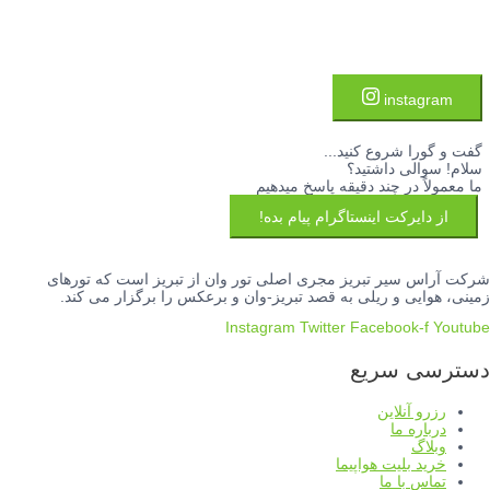
instagram
گفت و گورا شروع کنید...
سلام! سوالی داشتید؟
ما معمولاً در چند دقیقه پاسخ میدهیم
از دایرکت اینستاگرام پیام بده!
شرکت آراس سیر تبریز مجری اصلی تور وان از تبریز است که تورهای
زمینی، هوایی و ریلی به قصد تبریز-وان و برعکس را برگزار می کند.
Instagram
Twitter
Facebook-f
Youtube
دسترسی سریع
رزرو آنلاین
درباره ما
وبلاگ
خرید بلیت هواپیما
تماس با ما