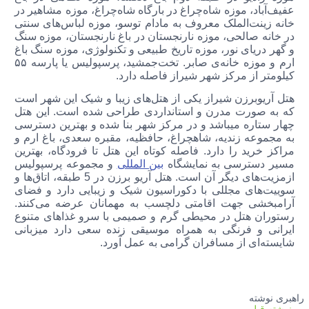
عفیف‌آباد،‌ موزه شاه‌چراغ در بارگاه شاه‌چراغ،‌ موزه مشاهیر در
خانه زینت‌الملک معروف به مادام توسو،‌ موزه لباس‌های سنتی
در خانه صالحی،‌ موزه نارنجستان در باغ نارنجستان،‌ موزه سنگ
و گهر دریای نور، موزه تاریخ طبیعی و تکنولوژی، موزه سنگ باغ
ارم و موزه‌ خانه‌ی صابر. تخت‌جمشید، پرسپولیس یا پارسه ۵۵
کیلومتر از مرکز شهر شیراز فاصله دارد.
هتل آریوبرزن شیراز یکی از هتل‌های زیبا و شیک این شهر است
که به صورت مدرن و استانداردی طراحی شده است. این هتل
چهار ستاره میباشد و در مرکز شهر بنا شده و بهترین دسترسی
به مجموعه زندیه، شاهچراغ، حافظیه، مقبره سعدی، باغ ارم و
مراكز خريد را دارد. فاصله كوتاه این هتل تا فرودگاه، بهترين
مسير دسترسی به نمايشگاه
بين المللی
و مجموعه پرسپوليس
ازمزیت‌های دیگر آن است. هتل آریو برزن در 5 طبقه، اتاق‌ها و
سوییت‌های مجللی با دکوراسیون شیک و زیبایی دارد و فضای
آرامبخشی جهت اقامتی دلچسب به مهمانان عرضه می‌کنند.
رستوران هتل در محیطی گرم و صمیمی با سرو غذاهای متنوع
ایرانی و فرنگی به همراه موسیقی زنده سعی دارد میزبانی
شایسته‌ای از مسافران گرامی به عمل آورد.
راهبری نوشته