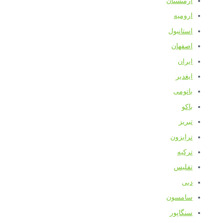
ارمنستان
ارومیه
استانبول
اصفهان
ایران
ایغدیر
باتومی
باکو
تبریز
ترابزون
ترکیه
تفلیس
دبی
سامسون
سنگاپور