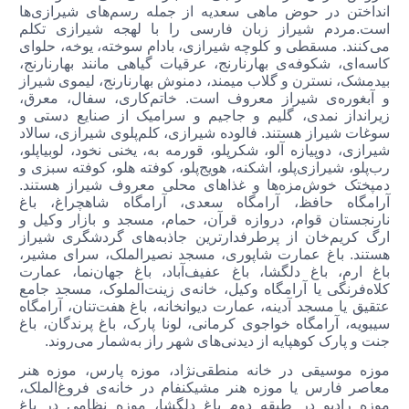
انداختن در حوض ماهی سعدیه از جمله رسم‌های شیرازی‌ها
است.مردم شیراز زبان فارسی را با لهجه شیرازی تکلم
می‌کنند. مسقطی و کلوچه شیرازی، بادام سوخته،‌ ‌یوخه، حلوای
کاسه‌ای، شکوفه‌ی بهارنارنج، عرقیات گیاهی مانند بهارنارنج،
بیدمشک، نسترن و گلاب میمند، دمنوش بهارنارنج، لیموی شیراز
و آبغوره‌ی شیراز معروف است. خاتم‌کاری، سفال، معرق،
زیرانداز نمدی، گلیم و جاجیم و سرامیک از صنایع دستی و
سوغات شیراز هستند. فالوده شیرازی،‌ کلم‌پلوی شیرازی، سالاد
شیرازی، دوپیازه آلو، شکرپلو، قورمه به، یخنی نخود، لوبیاپلو،
رب‌پلو، شیرازی‌پلو، اشکنه،‌ هویج‌پلو، کوفته هلو،‌ کوفته سبزی و
دمپختک خوش‌مزه‌ها و غذاهای محلی معروف شیراز هستند.
آرامگاه حافظ، آرامگاه سعدی، آرامگاه شاهچراغ،‌ باغ
نارنجستان قوام،‌ دروازه قرآن، حمام، مسجد و بازار وکیل و
ارگ کریم‌خان از پرطرفدارترین جاذبه‌های گردشگری شیراز
هستند. باغ عمارت شاپوری، مسجد نصیرالملک، سرای مشیر،
باغ ارم،‌ باغ دلگشا، باغ عفیف‌آباد، باغ جهان‌نما،‌ عمارت
کلاه‌فرنگی یا آرامگاه وکیل، خانه‌ی زینت‌الملوک، مسجد جامع
عتقیق یا مسجد آدینه، عمارت دیوانخانه، باغ هفت‌تنان، آرامگاه
سیبویه، آرامگاه خواجوی کرمانی، لونا پارک، باغ پرندگان،‌ باغ
جنت و پارک کوهپایه از دیدنی‌های شهر راز به‌شمار می‌روند.
موزه موسیقی در خانه منطقی‌نژاد،‌ موزه‌ پارس،‌ موزه هنر
معاصر فارس یا موزه هنر مشیکنفام در خانه‌ی فروغ‌الملک،
موزه رادیو در طبقه دوم باغ دلگشا،‌ موزه نظامی در باغ