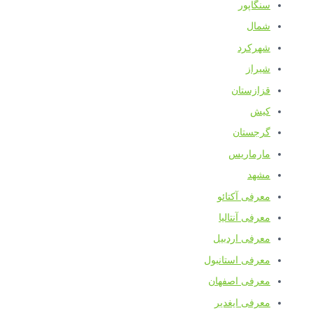
سنگاپور
شمال
شهرکرد
شیراز
قزازستان
کیش
گرجستان
مارماریس
مشهد
معرفی آکتائو
معرفی آنتالیا
معرفی اردبیل
معرفی استانبول
معرفی اصفهان
معرفی ایغدیر