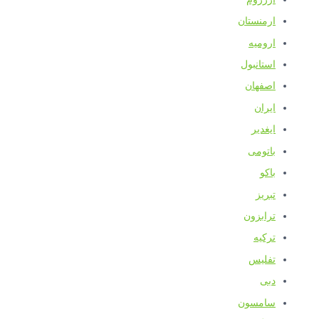
ارمنستان
ارومیه
استانبول
اصفهان
ایران
ایغدیر
باتومی
باکو
تبریز
ترابزون
ترکیه
تفلیس
دبی
سامسون