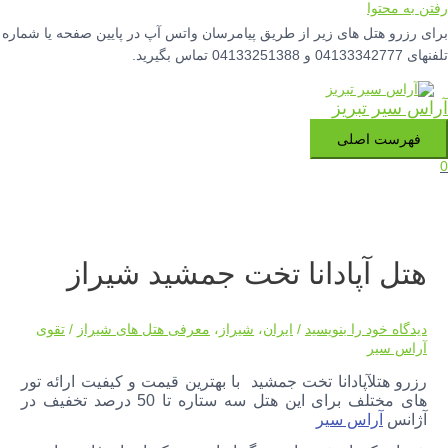
رفتن به محتوا
برای رزرو هتل های زیر از طریق پیامرسان واتس آپ در پایین صفحه یا شماره
تلفنهای 04133342777 و 04133251388 تماس بگیرید.
آراس سیر تبریز
فهرست اصلی
0
هتل آپادانا تخت جمشید شیراز
دیدگاه‌ خود را بنویسید
/
ایران
،
شیراز
،
معرفی هتل های شیراز
/
تقوی
آراس سیر
رزرو هتلآپادانا تخت جمشید با بهترین قیمت و کیفیت ارائه تور
های مختلف برای این هتل سه ستاره تا 50 درصد تخفیف در
آژانس
آراس سیر