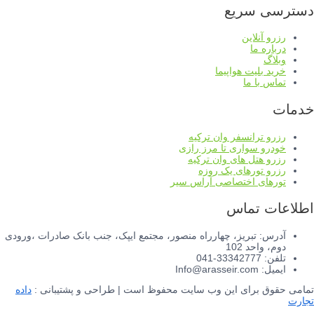
دسترسی سریع
رزرو آنلاین
درباره ما
وبلاگ
خرید بلیت هواپیما
تماس با ما
خدمات
رزرو ترانسفر وان ترکیه
خودرو سواری تا مرز رازی
رزرو هتل های وان ترکیه
رزرو تورهای یک روزه
تورهای اختصاصی آراس سیر
اطلاعات تماس
آدرس: تبریز، چهارراه منصور، مجتمع ایپک، جنب بانک صادرات ،ورودی
دوم، واحد 102
تلفن: 33342777-041
ایمیل: Info@arasseir.com
تمامی حقوق برای این وب سایت محفوظ است | طراحی و پشتیبانی :
داده
تجارت