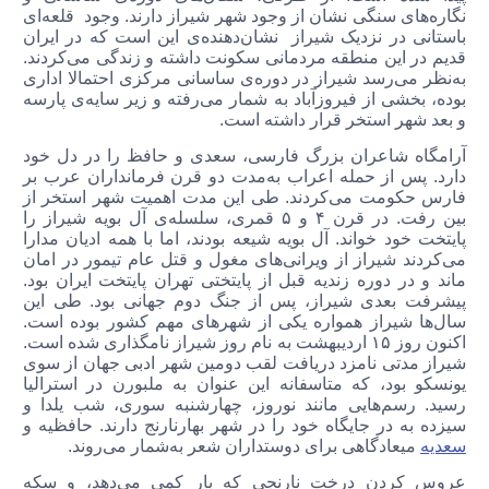
نگاره‌های سنگی نشان از وجود شهر شیراز دارند. وجود قلعه‌ای
باستانی در نزدیک شیراز نشان‌دهنده‌ی این است که در ایران
قدیم در این منطقه‌ مردمانی سکونت داشته و زندگی می‌کردند.
به‌نظر می‌رسد شیراز در دوره‌ی ساسانی مرکزی احتمالا اداری
بوده، بخشی از فیروز‌آباد به شمار می‌رفته و زیر سایه‌ی پارسه
و بعد شهر استخر قرار داشته است.
آرامگاه شاعران بزرگ فارسی، سعدی و حافظ را در دل خود
دارد. پس از حمله اعراب به‌مدت دو قرن فرمانداران عرب بر
فارس حکومت می‌کردند. طی این مدت اهمیت شهر استخر از
بین رفت. در قرن ۴ و ۵ قمری، سلسله‌ی آل بویه شیراز را
پایتخت خود خواند. آل بویه شیعه بودند، اما با همه‌ ادیان مدارا
می‌کردند شیراز از ویرانی‌های مغول و قتل عام تیمور در امان
ماند و در دوره زندیه قبل از پایتختی تهران پایتخت ایران بود.
پیشرفت بعدی شیراز، پس از جنگ دوم جهانی بود. طی این
سال‌ها شیراز همواره یکی از شهرهای مهم کشور بوده است.
اکنون روز ۱۵ اردیبهشت به نام روز شیراز نامگذاری شده است.
شیراز مدتی نامزد دریافت لقب دومین شهر ادبی جهان از سوی
یونسکو بود، که متاسفانه این عنوان به ملبورن در استرالیا
رسید. رسم‌هایی مانند نوروز، چهارشنبه سوری، شب یلدا و
سیزده به در جایگاه خود را در شهر بهارنارنج دارند. حافظیه و
سعدیه
میعادگاهی برای دوستداران شعر به‌شمار می‌روند.
عروس کردن درخت نارنجی که بار کمی می‌دهد، و سکه