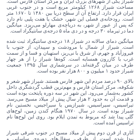
شیراز یکی از شهرهای بزرگ ایران و مرکز استان فارس است.
مساحت شیراز ۱۲۶۸ کیلومتر مربع است و در جنوب غربی
ایران قرار دارد. ارتفاع آن از سطح دریا بین ۱۴۸۰ تا ۱۶۷۰ متر
است. رودخانه‌ی فصلی این شهر، خشک یا هفت پلیی نام دارد
که پس از عبور از شهر،‌ به دریاچه‌ی مهارلو می‌ریزد. میانگین
دما در تیرماه ۳۰ درجه و در دی ماه ۵ درجه‌ی سانتیگراد است.
میانگین دمای سالانه در شیراز ۱۸ درجه‌ی سانتیگراد ثبت شده
است. شیراز از شمال با مرودشت و سپیدان، از جنوب با
فیروزآباد و جهرم، از شرق با نی‌ریز، استهبان و فسا و از سمت
غرب با کازرون همسایه است. کوه‌ها شیراز را از هر چهار
طرف در میان گرفته‌اند. در سرشماری سال ۱۳۹۵ جمعیت
شیراز حدود ۱ میلیون و ۸۰۰ هزار نفر بوده است.
بالای ۹۰ درصد مردم این شهر فارس هستند. شیراز شهر شعر و
شکوفه، مرکز استان فارس و مهم‌ترین قطب‌ گردشگری داخل
کشور به‌شمار می‌رود. این شهر در سه دوره پایتخت بوده است
و قدمت آن به حدود ۲ هزار سال پیش از میلاد مسیح می‌رسد.
تیراسیس،‌ سیراسیس، شیرازیس یا سیراجیس، نخستین نام
شیراز بوده است. در سال ۱۹۷۰ هنگام کندن زمین،‌ لوح‌های
گلی پیدا شد که مربوط به تمدن ایلام بود. روی این لوح‌ها نام
تراسیس آمده است.
آثاری از قرن دوم پیش از میلاد مسیح در جنوب شرقی شیراز
پیدا شده است. از طرفی، سفال‌های دوره‌ی ساسانی و