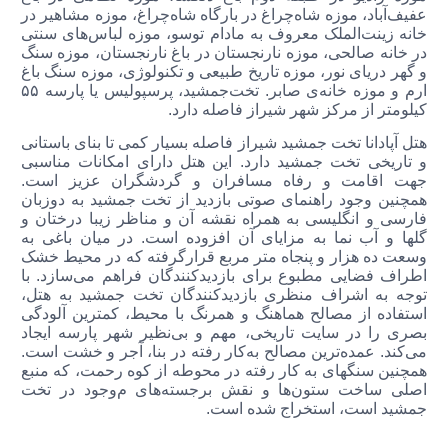
عفیف‌آباد،‌ موزه شاه‌چراغ در بارگاه شاه‌چراغ،‌ موزه مشاهیر در
خانه زینت‌الملک معروف به مادام توسو،‌ موزه لباس‌های سنتی
در خانه صالحی،‌ موزه نارنجستان در باغ نارنجستان،‌ موزه سنگ
و گهر دریای نور، موزه تاریخ طبیعی و تکنولوژی، موزه سنگ باغ
ارم و موزه‌ خانه‌ی صابر. تخت‌جمشید، پرسپولیس یا پارسه ۵۵
کیلومتر از مرکز شهر شیراز فاصله دارد.
هتل آپادانا تخت جمشید شیراز فاصله بسیار کمی تا بنای باستانی
و تاریخی تخت جمشید دارد. این هتل دارای امکانات مناسبی
جهت اقامت و رفاه مسافران و گردشگران عزیز است.
همچنین وجود راهنمای صوتی بازدید از تخت جمشید به دوزبان
فارسی و انگلیسی به همراه نقشه آن و مناظر زیبا درختان و
گلها و آب نما به مزایای آن افزوده است. در میان باغی به
وسعت ده هزار و پنجاه متر مربع قرارگرفته که در محیط خشک
اطراف فضایی مطبوع برای بازدیدکنندگان فراهم می‌سازد. با
توجه به اشراف منظری بازدیدکنندگان تخت جمشید به هتل،
استفاده از مصالح هماهنگ و همرنگ با محیط، کمترین آلودگی
بصری را در سایت تاریخی، مهم و بی‌نظیر شهر پارسه ایجاد
می‌کند. عمده‌تر‌ین مصالح به‌کار رفته در بنا، آجر و خشت است.
همچنین سنگهای به کار رفته در محوطه از کوه رحمت، که منبع
اصلی ساخت ستون‌ها و نقش برجسته‌های م
وجود در تخت
جمشید است، استخراج شده است.