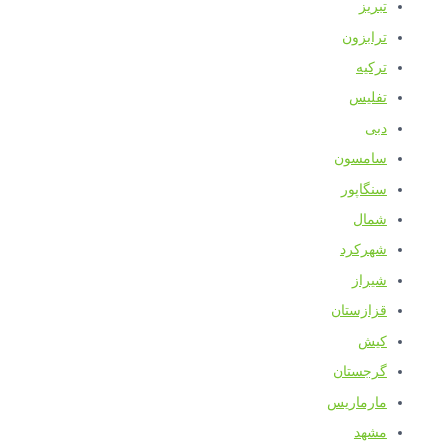
تبریز
ترابزون
ترکیه
تفلیس
دبی
سامسون
سنگاپور
شمال
شهرکرد
شیراز
قزازستان
کیش
گرجستان
مارماریس
مشهد