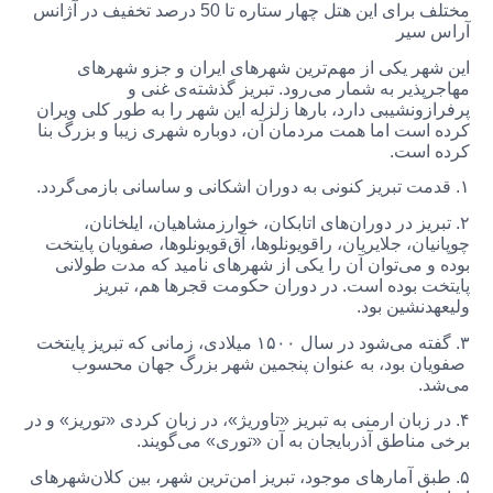
مختلف برای این هتل چهار ستاره تا 50 درصد تخفیف در آژانس
آراس سیر
این شهر یکی از مهم‌ترین شهرهای ایران و جزو شهرهای
مهاجرپذیر به شمار می‌رود. تبریز گذشته‌ی غنی و
پرفرازونشیبی دارد، بارها زلزله این شهر را به طور کلی ویران
کرده است اما همت مردمان آن، دوباره شهری زیبا و بزرگ بنا
کرده است.
۱. قدمت تبریز کنونی به دوران اشکانی و ساسانی بازمی‌گردد.
۲. تبریز در دوران‌های اتابکان، خوارزمشاهیان، ایلخانان،
چوپانیان، جلایریان، راقویونلوها، آق‌قویونلوها، صفویان پایتخت
بوده و می‌توان آن را یکی از شهرهای نامید که مدت طولانی
پایتخت بوده است. در دوران حکومت قجرها هم، تبریز
ولیعهدنشین بود.
۳. گفته می‌شود در سال ۱۵۰۰ میلادی، زمانی که تبریز پایتخت
صفویان بود، به عنوان پنجمین شهر بزرگ جهان محسوب
می‌شد.
۴. در زبان ارمنی به تبریز «تاوریژ»، در زبان کردی «توریز» و در
برخی مناطق آذربایجان به آن «توری» می‌گویند.
۵. طبق آمارهای موجود، تبریز امن‌ترین شهر، بین کلان‌شهرهای