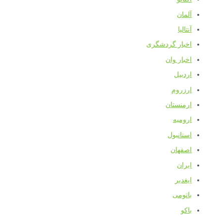
آلمان
آنتالیا
اخبار گردشگری
اخبار وان
اردبیل
ارزروم
ارمنستان
ارومیه
استانبول
اصفهان
ایران
ایغدیر
باتومی
باکو