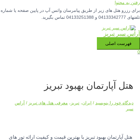
رفتن به محتوا
برای رزرو هتل های زیر از طریق پیامرسان واتس آپ در پایین صفحه یا شماره
تلفنهای 04133342777 و 04133251388 تماس بگیرید.
آراس سیر تبریز
فهرست اصلی
0
هتل آپارتمان بهبود تبریز
دیدگاه‌ خود را بنویسید
/
ایران
،
تبریز
،
معرفی هتل های تبریز
/
آراس
سیر
هتل آپارتمان بهبود تبریز با بهترین قیمت و کیفیت ارائه تور های