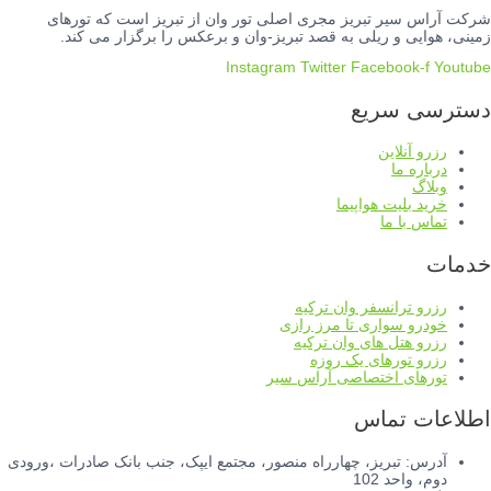
شرکت آراس سیر تبریز مجری اصلی تور وان از تبریز است که تورهای
زمینی، هوایی و ریلی به قصد تبریز-وان و برعکس را برگزار می کند.
Instagram
Twitter
Facebook-f
Youtube
دسترسی سریع
رزرو آنلاین
درباره ما
وبلاگ
خرید بلیت هواپیما
تماس با ما
خدمات
رزرو ترانسفر وان ترکیه
خودرو سواری تا مرز رازی
رزرو هتل های وان ترکیه
رزرو تورهای یک روزه
تورهای اختصاصی آراس سیر
اطلاعات تماس
آدرس: تبریز، چهارراه منصور، مجتمع ایپک، جنب بانک صادرات ،ورودی
دوم، واحد 102