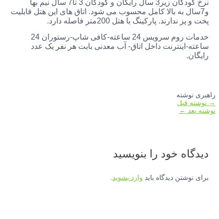
نرخ کودکان زیر3 سال رایگان و کودکان 3 تا7 سال نیم بها
و7سال به بالا کامل محسوب می شود. اتاق های این هتل قابلیت
پخت و پز ندارند. پارکینگ با هتل 200متر فاصله دارد.
خدمات روم سرویس 24 ساعته-کافی شاپ-رستوران 24
ساعته-اینترنت داخل اتاق- آب معدنی بابت هر نفر یک عدد
رایگان.
راهبری نوشته
→
نوشته قبل
نوشته بعد
←
دیدگاه‌ خود را بنویسید
برای نوشتن دیدگاه باید
وارد بشوید
.