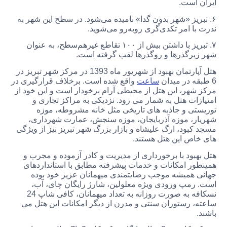
ایران است.
۶. تبریز «شهر بدون گدا» نامیده می‌شود. در سطح این شهر به
ندرت با امر تکدی‌گری روبه‌رو می‌شوید.
۷. تبریز با داشتن بیش از ۱۰۰ تقاطع غیرهم‌سطح، به عنوان
شهر زیرگذرها و روگذرها لقب گرفته است.
هتل آپارتمان بهبود از شهریور ماه 1393 در مرکز شهر تبریز در
6 طبقه در میدان
ساعت
واقع شده است. برخلاف قرارگیری در
مرکز شهر، این هتل از محیطی آرام برخودار است و این خود از
امتیازات هتل به شمار می رود. نزدیکی به مراکز تجاری و
توریستی و جاذبه های تاریخی مثل خانه مشروطه، موزه
شهریار، موزه آذربایجان، موزه سنجش، عمارت شهرداری،
مسجد کبود، ارگ علیشاه و بازار بزرگ شهر تبریز نیز از ویژگی
های خاص این هتل هستند.
هتل بهبود با برخورداری از مدیریت و کادر آزموده و مجرب و
همینطور امکانات و خدمات پیشرفته مطابق با استانداردهای
جهانی همیشه موجب رضایتمندی میهمانان عزیز خود بوده
است. رمپ ورودی ویژه معلولین، شارژ رایگان چای، آب،
نسکافه به صورت روزانه به تعداد میهمانان، کافی شاپ 24
ساعته، رستوران سنتی و مدرن از دیگر امکانات این هتل می
باشند.