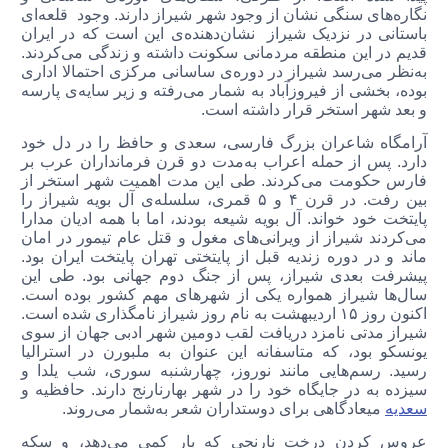
نگاره‌های سنگی نشان از وجود شهر شیراز دارند. وجود قلعه‌ای
باستانی در نزدیک شیراز نشان‌دهنده‌ی این است که در ایران
قدیم در این منطقه‌ مردمانی سکونت داشته و زندگی می‌کردند.
به‌نظر می‌رسد شیراز در دوره‌ی ساسانی مرکزی احتمالا اداری
بوده، بخشی از فیروز‌آباد به شمار می‌رفته و زیر سایه‌ی پارسه
و بعد شهر استخر قرار داشته است.
آرامگاه شاعران بزرگ فارسی، سعدی و حافظ را در دل خود
دارد. پس از حمله اعراب به‌مدت دو قرن فرمانداران عرب بر
فارس حکومت می‌کردند. طی این مدت اهمیت شهر استخر از
بین رفت. در قرن ۴ و ۵ قمری، سلسله‌ی آل بویه شیراز را
پایتخت خود خواند. آل بویه شیعه بودند، اما با همه‌ ادیان مدارا
می‌کردند شیراز از ویرانی‌های مغول و قتل عام تیمور در امان
ماند و در دوره زندیه قبل از پایتختی تهران پایتخت ایران بود.
پیشرفت بعدی شیراز، پس از جنگ دوم جهانی بود. طی این
سال‌ها شیراز همواره یکی از شهرهای مهم کشور بوده است.
اکنون روز ۱۵ اردیبهشت به نام روز شیراز نامگذاری شده است.
شیراز مدتی نامزد دریافت لقب دومین شهر ادبی جهان از سوی
یونسکو بود، که متاسفانه این عنوان به ملبورن در استرالیا
رسید. رسم‌هایی مانند نوروز، چهارشنبه سوری، شب یلدا و
سیزده به در جایگاه خود را در شهر بهارنارنج دارند. حافظیه و
سعدیه
میعادگاهی برای دوستداران شعر به‌شمار می‌روند.
عروس کردن درخت نارنجی که بار کمی می‌دهد، و سکه