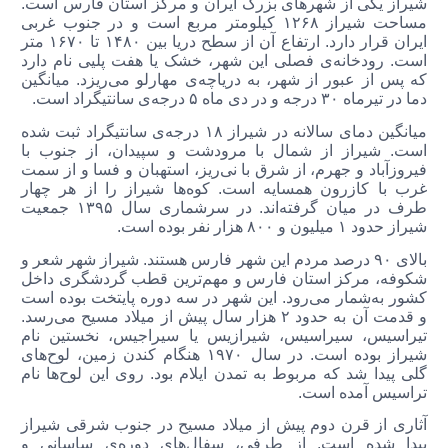
شیراز یکی از شهرهای بزرگ ایران و مرکز استان فارس است.
مساحت شیراز ۱۲۶۸ کیلومتر مربع است و در جنوب غربی
ایران قرار دارد. ارتفاع آن از سطح دریا بین ۱۴۸۰ تا ۱۶۷۰ متر
است. رودخانه‌ی فصلی این شهر، خشک یا هفت پلیی نام دارد
که پس از عبور از شهر،‌ به دریاچه‌ی مهارلو می‌ریزد. میانگین
دما در تیرماه ۳۰ درجه و در دی ماه ۵ درجه‌ی سانتیگراد است.
میانگین دمای سالانه در شیراز ۱۸ درجه‌ی سانتیگراد ثبت شده
است. شیراز از شمال با مرودشت و سپیدان، از جنوب با
فیروزآباد و جهرم، از شرق با نی‌ریز، استهبان و فسا و از سمت
غرب با کازرون همسایه است. کوه‌ها شیراز را از هر چهار
طرف در میان گرفته‌اند. در سرشماری سال ۱۳۹۵ جمعیت
شیراز حدود ۱ میلیون و ۸۰۰ هزار نفر بوده است.
بالای ۹۰ درصد مردم این شهر فارس هستند. شیراز شهر شعر و
شکوفه، مرکز استان فارس و مهم‌ترین قطب‌ گردشگری داخل
کشور به‌شمار می‌رود. این شهر در سه دوره پایتخت بوده است
و قدمت آن به حدود ۲ هزار سال پیش از میلاد مسیح می‌رسد.
تیراسیس،‌ سیراسیس، شیرازیس یا سیراجیس، نخستین نام
شیراز بوده است. در سال ۱۹۷۰ هنگام کندن زمین،‌ لوح‌های
گلی پیدا شد که مربوط به تمدن ایلام بود. روی این لوح‌ها نام
تراسیس آمده است.
آثاری از قرن دوم پیش از میلاد مسیح در جنوب شرقی شیراز
پیدا شده است. از طرفی، سفال‌های دوره‌ی ساسانی و