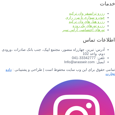
خدمات
رزرو ترانسفر وان ترکیه
خودرو سواری تا مرز رازی
رزرو هتل های وان ترکیه
رزرو تورهای یک روزه
تورهای اختصاصی آراس سیر
اطلاعات تماس
آدرس: تبریز، چهارراه منصور، مجتمع ایپک، جنب بانک صادرات ،ورودی
دوم، واحد 102
تلفن: 33342777-041
ایمیل: Info@arasseir.com
تمامی حقوق برای این وب سایت محفوظ است | طراحی و پشتیبانی :
داده
تجارت