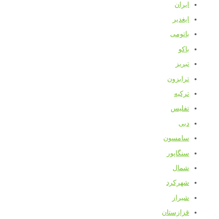
ایران
ایغدیر
باتومی
باکو
تبریز
ترابزون
ترکیه
تفلیس
دبی
سامسون
سنگاپور
شمال
شهرکرد
شیراز
قزازستان