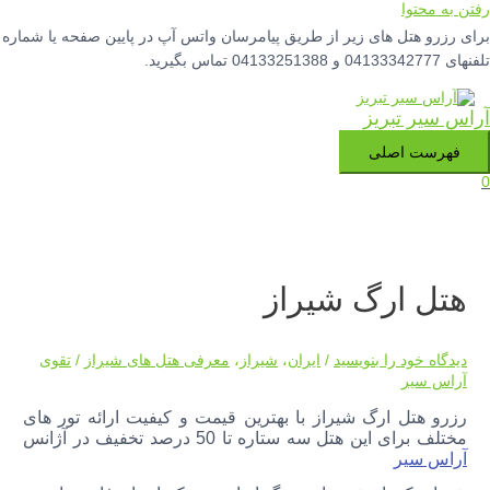
رفتن به محتوا
برای رزرو هتل های زیر از طریق پیامرسان واتس آپ در پایین صفحه یا شماره
تلفنهای 04133342777 و 04133251388 تماس بگیرید.
آراس سیر تبریز
فهرست اصلی
0
هتل ارگ شیراز
دیدگاه‌ خود را بنویسید
/
ایران
،
شیراز
،
معرفی هتل های شیراز
/
تقوی
آراس سیر
رزرو هتل ارگ شیراز با بهترین قیمت و کیفیت ارائه تور های
مختلف برای این هتل سه ستاره تا 50 درصد تخفیف در آژانس
آراس سیر