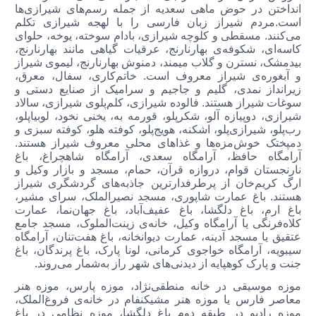
انداختن در حوض ماهی سعدیه از جمله رسم‌های شیرازی‌ها
است.مردم شیراز زبان فارسی را با لهجه شیرازی تکلم
می‌کنند. مسقطی و کلوچه شیرازی، بادام سوخته،‌ ‌یوخه، حلوای
کاسه‌ای، شکوفه‌ی بهارنارنج، عرقیات گیاهی مانند بهارنارنج،
بیدمشک، نسترن و گلاب میمند، دمنوش بهارنارنج، لیموی شیراز
و آبغوره‌ی شیراز معروف است. خاتم‌کاری، سفال، معرق،
زیرانداز نمدی، گلیم و جاجیم و سرامیک از صنایع دستی و
سوغات شیراز هستند. فالوده شیرازی،‌ کلم‌پلوی شیرازی، سالاد
شیرازی، دوپیازه آلو، شکرپلو، قورمه به، یخنی نخود، لوبیاپلو،
رب‌پلو، شیرازی‌پلو، اشکنه،‌ هویج‌پلو، کوفته هلو،‌ کوفته سبزی و
دمپختک خوش‌مزه‌ها و غذاهای محلی معروف شیراز هستند.
آرامگاه حافظ، آرامگاه سعدی، آرامگاه شاهچراغ،‌ باغ
نارنجستان قوام،‌ دروازه قرآن، حمام، مسجد و بازار وکیل و
ارگ کریم‌خان از پرطرفدارترین جاذبه‌های گردشگری شیراز
هستند. باغ عمارت شاپوری، مسجد نصیرالملک، سرای مشیر،
باغ ارم،‌ باغ دلگشا، باغ عفیف‌آباد، باغ جهان‌نما،‌ عمارت
کلاه‌فرنگی یا آرامگاه وکیل، خانه‌ی زینت‌الملوک، مسجد جامع
عتقیق یا مسجد آدینه، عمارت دیوانخانه، باغ هفت‌تنان، آرامگاه
سیبویه، آرامگاه خواجوی کرمانی، لونا پارک، باغ پرندگان،‌ باغ
جنت و پارک کوهپایه از دیدنی‌های شهر راز به‌شمار می‌روند.
موزه موسیقی در خانه منطقی‌نژاد،‌ موزه‌ پارس،‌ موزه هنر
معاصر فارس یا موزه هنر مشیکنفام در خانه‌ی فروغ‌الملک،
موزه رادیو در طبقه دوم باغ دلگشا،‌ موزه نظامی در باغ