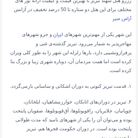
رزرو هتل سهند تبریز با بهترین قیمت و کیفیت ارائه تور های
مختلف برای این هتل دو ستاره تا 50 درصد تخفیف در آژانس
آراس سیر
ایران
این شهر یکی از مهم‌ترین شهرهای
و جزو شهرهای
مهاجرپذیر به شمار می‌رود. تبریز گذشته‌ی غنی و
پرفرازونشیبی دارد، بارها زلزله این شهر را به طور کلی ویران
کرده است اما همت مردمان آن، دوباره شهری زیبا و بزرگ بنا
کرده است.
۱. قدمت تبریز کنونی به دوران اشکانی و ساسانی بازمی‌گردد.
۲. تبریز در دوران‌های اتابکان، خوارزمشاهیان، ایلخانان،
چوپانیان، جلایریان، راقویونلوها، آق‌قویونلوها، صفویان پایتخت
بوده و می‌توان آن را یکی از شهرهای نامید که مدت طولانی
پایتخت بوده است. در دوران حکومت قجرها هم، تبریز
ولیعهدنشین بود.