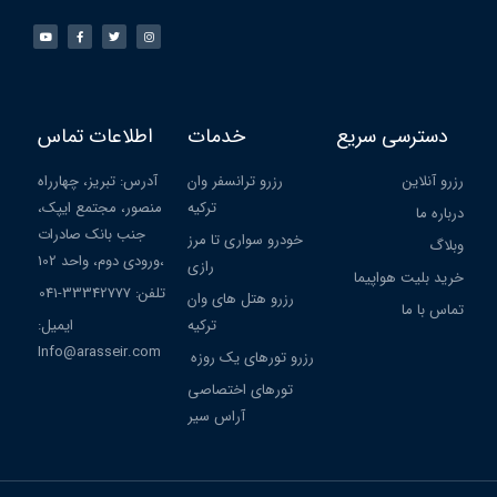
دسترسی سریع
خدمات
اطلاعات تماس
رزرو آنلاین
رزرو ترانسفر وان
آدرس: تبریز، چهارراه
ترکیه
منصور، مجتمع ایپک،
درباره ما
جنب بانک صادرات
خودرو سواری تا مرز
وبلاگ
،ورودی دوم، واحد 102
رازی
خرید بلیت هواپیما
تلفن: 33342777-041
رزرو هتل های وان
تماس با ما
ترکیه
ایمیل:
Info@arasseir.com
رزرو تورهای یک روزه
تورهای اختصاصی
آراس سیر