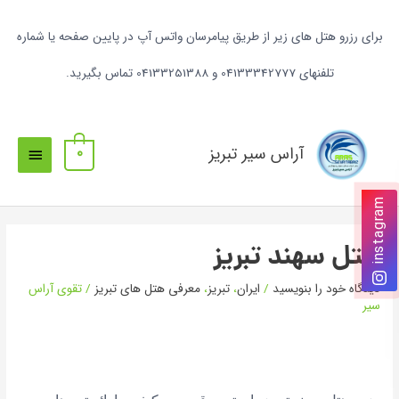
برای رزرو هتل های زیر از طریق پیامرسان واتس آپ در پایین صفحه یا شماره
تلفنهای 04133342777 و 04133251388 تماس بگیرید.
آراس سیر تبریز
0
instagram
هتل سهند تبریز
دیدگاه‌ خود را بنویسید
/
ایران
،
تبریز
،
معرفی هتل های تبریز
/
تقوی آراس
سیر