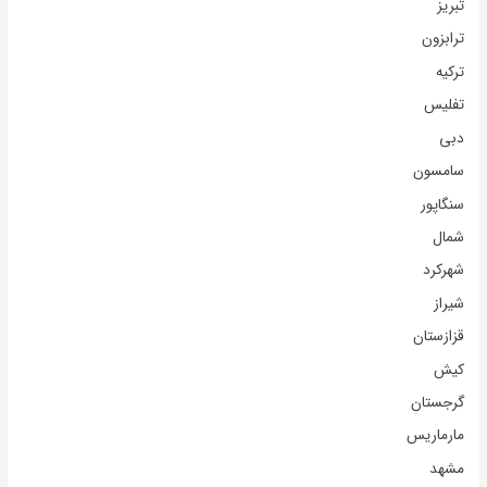
تبریز
ترابزون
ترکیه
تفلیس
دبی
سامسون
سنگاپور
شمال
شهرکرد
شیراز
قزازستان
کیش
گرجستان
مارماریس
مشهد