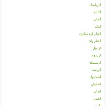
آذربایجان
آکتائو
آلمان
آنتالیا
اخبار گردشگری
اخبار وان
اردبیل
ارزروم
ارمنستان
ارومیه
استانبول
اصفهان
ایران
ایغدیر
باتومی