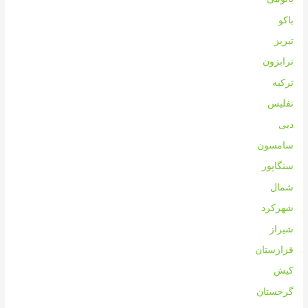
باکو
تبریز
ترابزون
ترکیه
تفلیس
دبی
سامسون
سنگاپور
شمال
شهرکرد
شیراز
قزازستان
کیش
گرجستان