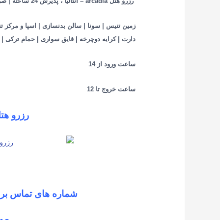
رزرو هتل arcadia – آنتالیا ، پذیرش 24 ساعته | صرافی | راهنمای گردشگری | انبار چمدان
زمین تنیس | سونا | سالن بدنسازی | اسپا و مرکز تن
دارت | کرایه دوچرخه | قایق سواری | حمام ترکی |
ساعت ورود از 14
ساعت خروج تا 12
رزرو هتل arcadia – آن
شماره های تماس برای رزرو هتل a