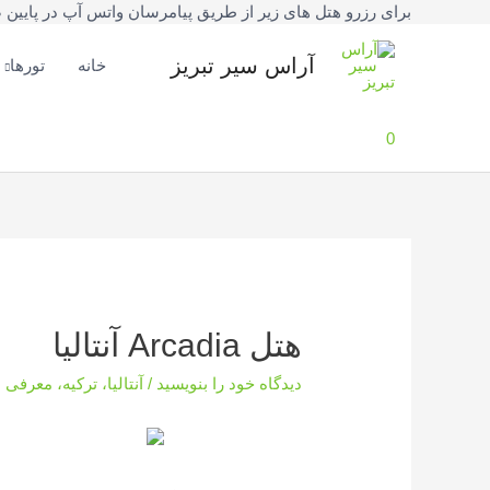
برای رزرو هتل های زیر از طریق پیامرسان واتس آپ در پایین صفحه یا شماره تلفنهای 42777
فتن
ه
آراس سیر تبریز
خانه
تورها
حتوا
0
هتل Arcadia آنتالیا
دیدگاه‌ خود را بنویسید
/
آنتالیا
،
ترکیه
،
معرفی هت