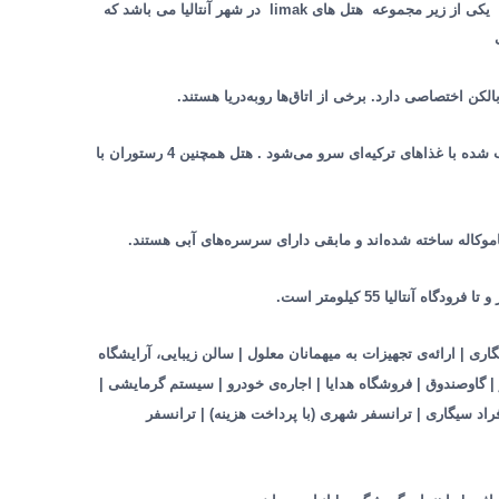
رزرو هتل arcadia – آنتالیا ، arcadia هتل arcadia یکی از زیر مجموعه هتل های limak در شهر آنتالیا می باشد که
در رستوران Pinea انواع غذاهای مدیترانه‌ای ترکیب شده با غذاهای ترکیه‌ای سرو می‌شود . هتل همچنین 4 رستوران با
اموکاله ساخته شده‌اند و مابقی دارای سرسره‌های آبی هستند.
ی | ارائه‌ی تجهیزات به میهمانان معلول | سالن زیبایی، آرایشگاه
 گاوصندوق | فروشگاه هدایا | اجاره‌ی خودرو | سیستم گرمایشی |
د سیگاری | ترانسفر شهری (با پرداخت هزینه) | ترانسفر