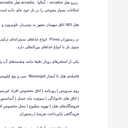
امکانات بسیار متنوعی را در دل خود جای داده است
هتل 465 اتاق میهمان مجهز به مینی‌بار، تلویزیون و بالکن اختصاصی دارد. برخی از اتاق‌ها روبه‌دریا هستند.
منوی باز با انواع غذاهای بین‌المللی دارد.
یکی از استخرهای روباز دقیقا مانند چشمه‌های آب پ
فاصله‌ی هتل تا آبشار Manavgat سی و پنج کیلومتر و تا فرودگاه آنتالیا 55 کیلومتر است.
روم سرویس | روزنامه | اتاق مخصوص افراد غیرسیگار
| اتاق های خانوادگی | سوئیت ماه عسل | آسانسور |
فروشگاه‌های هتل | تهویه مطبوع | محل مخصوص افرا
فرودگاهی (باپرداخت هزینه) | رستوران