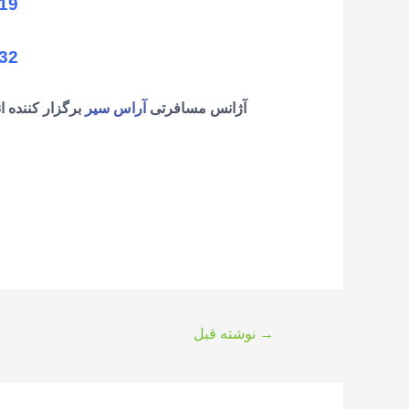
19
32
آژانس مسافرتی
آراس سیر
برگزار کننده ا
راهبری
→
نوشته قبل
نوشته