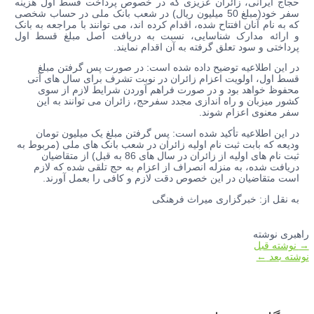
حجاج ایرانی، زائران عزیزی که در خصوص پرداخت قسط اول هزینه
سفر خود(مبلغ 50 میلیون ریال) در شعب بانک ملی در حساب شخصی
که به نام آنان افتتاح شده، اقدام کرده اند، می توانند با مراجعه به بانک
و ارائه مدارک شناسایی، نسبت به دریافت اصل مبلغ قسط اول
پرداختی و سود تعلق گرفته به آن اقدام نمایند.
در این اطلاعیه توضیح داده شده است: در صورت پس گرفتن مبلغ
قسط اول، اولویت اعزام زائران در نوبت تشرف برای سال های آتی
محفوظ خواهد بود و در صورت فراهم آوردن شرایط لازم از سوی
کشور میزبان و راه اندازی مجدد سفرحج، زائران می توانند به این
سفر معنوی اعزام شوند.
در این اطلاعیه تأکید شده است: پس گرفتن مبلغ یک میلیون تومان
ودیعه‌ که بابت ثبت نام اولیه زائران در شعب بانک های ملی (مربوط به
ثبت نام های اولیه از زائران در سال های 86 به قبل) از متقاضیان
دریافت شده، به منزله انصراف از اعزام به حج تلقی شده که لازم
است متقاضیان در این خصوص دقت لازم و کافی را بعمل آورند.
به نقل از: خبرگزاری میراث فرهنگی
راهبری نوشته
→
نوشته قبل
نوشته بعد
←