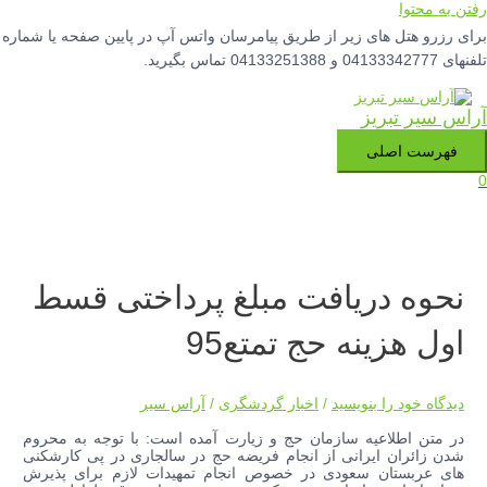
رفتن به محتوا
برای رزرو هتل های زیر از طریق پیامرسان واتس آپ در پایین صفحه یا شماره
تلفنهای 04133342777 و 04133251388 تماس بگیرید.
آراس سیر تبریز
فهرست اصلی
0
نحوه دریافت مبلغ پرداختی قسط
اول هزینه حج تمتع95
دیدگاه‌ خود را بنویسید
/
اخبار گردشگری
/
آراس سیر
در متن اطلاعیه سازمان حج و زیارت آمده است: با توجه به محروم
شدن زائران ایرانی از انجام فریضه حج در سالجاری در پی کارشکنی
های عربستان سعودی در خصوص انجام تمهیدات لازم برای پذیرش