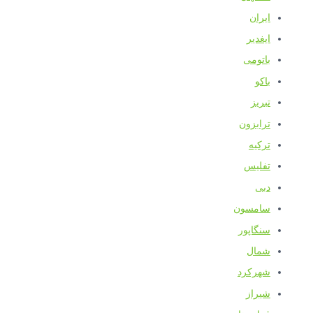
ایران
ایغدیر
باتومی
باکو
تبریز
ترابزون
ترکیه
تفلیس
دبی
سامسون
سنگاپور
شمال
شهرکرد
شیراز