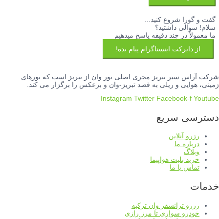
گفت و گورا شروع کنید...
سلام! سوالی داشتید؟
ما معمولاً در چند دقیقه پاسخ میدهیم
از دایرکت اینستاگرام پیام بده!
شرکت آراس سیر تبریز مجری اصلی تور وان از تبریز است که تورهای
زمینی، هوایی و ریلی به قصد تبریز-وان و برعکس را برگزار می کند.
Instagram
Twitter
Facebook-f
Youtube
دسترسی سریع
رزرو آنلاین
درباره ما
وبلاگ
خرید بلیت هواپیما
تماس با ما
خدمات
رزرو ترانسفر وان ترکیه
خودرو سواری تا مرز رازی