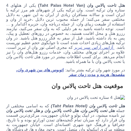
هتل تاحت پالاس وان (Taht
Palas Hotel Van
)
یکی از هتلهای 4
ستاره وان ترکیه است. وان ترکیه یکی از شهر‌های هم مرز ترکیه با
ایران است و سالانه مسافران زیادی از ایران به این شهر، به دلایل
مختلفی سفر می‌کنند؛ از جمله محبوب ترین دلایل ،خرید از وان و
استفاده از طبیعت زیبای وان، از جمله دریاچه وان، جزیره آکدامار و …
است. توجه داشته باشید به هر دلیلی که به وان سفر می‌کنید، نیازمند
رزرو هتل و محل اقامت هستید، به خصوص در روزهای تعطیل و پیک،
پس به یاد داشته باشید، قبل از سفر به فکر رزرو هتل باشید. در وان
ترکیه هتل‌های زیادی احداث شده است تا جوابگوی حجم عظیم توریست
باشد.
آژانس آراس سیر تبریز
که مجری اصلی تور وان از تبریز است،
علاوه بر اجرای تور‌های مختلف وان، خدمات رزرو هتل‌های وان را نیز
انجام می‌دهد. برای کسب اطلاعات بیشتر در مورد
هتل تاحت پالاس وان
یا تحت پالاس وان با ما همراه باشید.
در مورد شهر وان ترکیه بشتر بدانید:
اتوبوس های بین شهری وان،
مقصدها، هزینه و مدت زمان سفر
موقعیت هتل تاحت پالاس وان
هتل تاحت پالاس وان
(Taht
Palas Hotel
)
که به اسامی مختلفی از
جمله
هتل تحت پالاس وان، هتل تاخت پالاس وان و هتل تخت پالاس وان
نیز نامیده میشود، در ایپک یولو و خیابان جمهوریت، مرکزی‌ترین قسمت
وان قرار دارد که میزبان تمام گنجینه‌های تمدن اورارتو بوده و با تاریخ،
جغرافیا و فرهنگ خود شهری افسانه‌ای است. خیابان جمهوریت به
منطقه مرکزی ایپکیولو وان متصل است. وجود مغازه ها، فروشگاه ها،