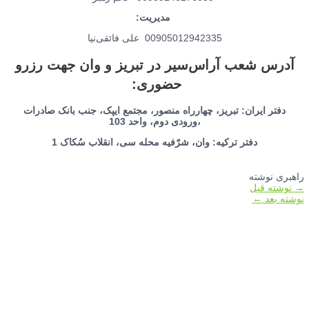
مدیریت:
00905012942335 علی فائقی‌نیا
آدرس شعب آراس‌سیر در تبریز و وان جهت رزرو
حضوری:
دفتر ایران: تبریز، چهارراه منصور، مجتمع ایپک، جنب بانک صادرات
،ورودی دوم، واحد 103
دفتر ترکیه: وان، شرّفیه محله سی، انقلاب سُکاک 1
راهبری نوشته
→
نوشته قبل
نوشته بعد
←