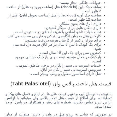
حیوانات خانگی مجاز نیستند.
ساعت چک این (check in) هتل (ساعت ورود به هتل)،از ساعت
2 ظهر است.
ساعت چک آوت (check out) هتل (ساعت تحویل اتاق)، قبل از
ساعت 12 ظهر است.
دارای اتاق های بدون سیگار.
دارای مکان هایی برای سیگار کشیدن.
تخت خواب تاشو اضافی با هزینه اضافی در دسترس است.
کارکنان هتل به زبان انگلیسی، ترکی و فارسی صحبت می کنند.
برای نوزادان کمتر از 2 سال هزینه دریافت نمیشود.
برای یک کودک تا سن 6 سال در هر اتاق هزینه دریافت نمی
شود.
کمترین سن برای چک این 18 سال است.
پارکینگ در محل موجود نیست ولی پارکینگ خیابانی موجود
است.
خدمات اینترنت بی سیم رایگان در برخی مناطق عمومی.
سرویس اینترنت بی سیم رایگان در اتاق.
هتل دارای آسانسور معلول و رمپ ویلچر است.
قیمت هتل تاحت پالاس وان (
Taht Palas otel
)
با توجه به نوسان لیر، و تغییر قیمت هتل ها در ایام و فصل های پیک و
تعطیلات، برای اطلاع از قیمت هتل تحت پالاس وان میتوانید با آژانس
آراس تبریز تماس بگیرید. شماره های دفتر و همکاران در پایین آورده
شده است.
در صورتی که تمایل به رزرو هتل در وان را دارید، میتوانید از میان