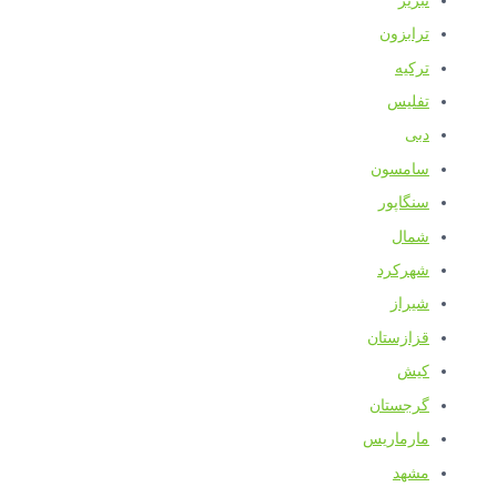
تبریز
ترابزون
ترکیه
تفلیس
دبی
سامسون
سنگاپور
شمال
شهرکرد
شیراز
قزازستان
کیش
گرجستان
مارماریس
مشهد