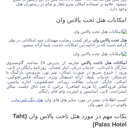
میشود. علاوه بر صبحانه امکان سرو ناهار و شام در رستوران هتل
وجود دارد.
امکانات هتل تحت پالاس وان
هتل تحت پالاس وان
برای کسب رضایت مهمانان خود امکاناتی در نظر
گرفته است که در ادامه این امکانات خدمت شما ارائه میشود.
امکانات هتل تاحت پالاس
عبارتند از: پذیرش 24 ساعته، گاوصندوق
سازگار با لپ‌تاپ،، خدمات دربان، انبار چمدان، روزنامه رایگان در لابی،
ورود / خروج سریع در صورت امکان، میز تور، سرویس پارکینگ با
خدمتکار، خدمات بلیط، ارائه استقبال ویژه، دستگاه فکس/فتوکپی،
اسکنر، چاپگر، خدمات نظافت روزانه، خشکشویی، اجاره ماشین،
شاتل فرودگاهی (با هزینه اضافی)، تراس، 2 عدد اتاق جلسه، سالن
استراحت، لابی، آسانسور و اینترنت وای فای رایگان.
کسب اطلاعات بشتر در مورد سایر هتل های وان:
هتل بیگ باس وان،
یاقوتی در دل شهر وان
نکات مهم در مورد هتل تاحت پالاس وان
(Taht
Palas Hotel)