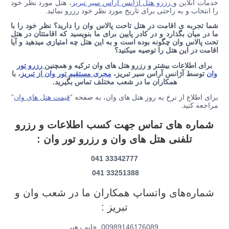
خدمات آنلاین و
رزرو هتل آژانس آراس سیر تبریز
، هتل مورد نظر خود
را انتخاب و به راحتی برای تاریخ مورد نظر خود رزرو نمائید.
شما تجربه ی اقامت در هتل تاحت پالاس وان را دارید؟ نظر خود را با
ما در میان بگذارد و در کادر پایین برای ما بنویسید که اقامتتان در هتل
تحت پالاس وان چگونه بوده است و به این هتل چه امتیازی میدهید و آیا
اقامت در این هتل را توصیه میکنید؟
برای اطلاعات بیشتر و رزرو هتل های وان ترکیه و همچنین
رزرو تور
وان
توسط آژانس آراس سیر تبریز،
مجری مستقیم تور وان از تبریز
، با
همکاران ما در شعب مختلف تماس بگیرید.
برای اطلاع از نرخ به روز هتل های وان، به صفحه “
قیمت هتل های وان
”
مراجعه کنید.
شماره های تماس جهت کسب اطلاعات و رزرو
تلفنی هتل های وان و رزرو تور وان :
33342777 041
33251388 041
شماره‌های واتساپ همکاران ما در شعب وان و
تبریز :
00989146176089 خانم رهبر