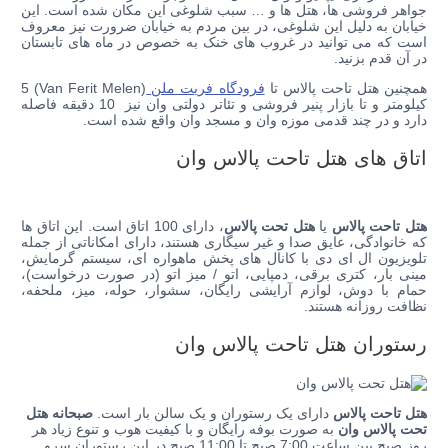
جواهر فروشی ها، هتل ها و … سبب شلوغی این مکان شده است. این
خیابان به دلیل این شلوغی، در بین مردم به خیابان ضرورت نیز معروف
است که می توانید در غروب های خنک به خصوص در ماه های تابستان
در آن قدم بزنید.
همچنین هتل تاحت پالاس تا
فرودگاه فریت ملن
(Van Ferit Melen) 5
کیلومتر و تا بازار پنیر فروشی و تئاتر دولتی وان نیز 10 دقیقه فاصله
دارد و در چند قدمی موزه وان و مسجد وان واقع شده است.
اتاق های هتل تاحت پالاس وان
هتل تاحت پالاس
یا
هتل تحت پالاس
، دارای 100 اتاق است. این اتاق ها
که خانوادگی، عایق صدا و غیر سیگاری هستند، دارای امکاناتی از جمله
تلویزیون ال ای دی با کانال های پخش ماهواره ای، سیستم گرمایش،
مینی بار، کتری برقی، دمپایی، اتو / میز اتو (در صورت درخواست)،
حمام با دوش، لوازم آرایشی رایگان، سشوار، حوله، میز، ملحفه،
نظافت روزانه هستند.
رستوران هتل تاحت پالاس وان
هتل تاحت پالاس
دارای یک رستوران و یک سالن بار است.
صبحانه هتل
تحت پالاس وان
به صورت بوفه رایگان و با کیفیت هوب و تنوع زیاد هر
روز صبح بین ساعت 7:00 صبح تا 11:00 صبح در این رستوران سرو