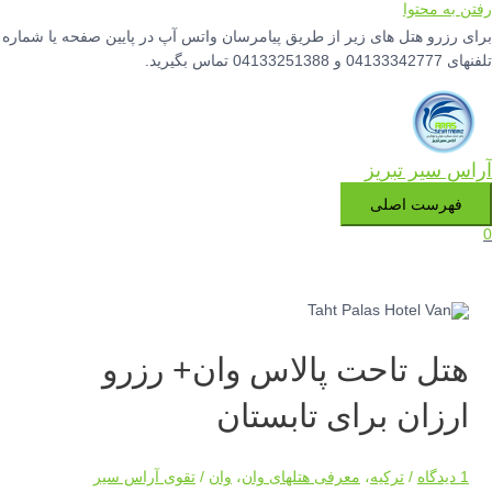
رفتن به محتوا
برای رزرو هتل های زیر از طریق پیامرسان واتس آپ در پایین صفحه یا شماره
تلفنهای 04133342777 و 04133251388 تماس بگیرید.
آراس سیر تبریز
فهرست اصلی
0
هتل تاحت پالاس وان+ رزرو
ارزان برای تابستان
1 دیدگاه
/
ترکیه
،
معرفی هتلهای وان
،
وان
/
تقوی آراس سیر