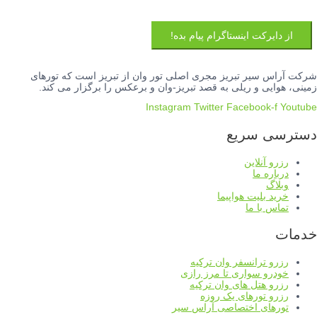
از دایرکت اینستاگرام پیام بده!
شرکت آراس سیر تبریز مجری اصلی تور وان از تبریز است که تورهای
زمینی، هوایی و ریلی به قصد تبریز-وان و برعکس را برگزار می کند.
Instagram
Twitter
Facebook-f
Youtube
دسترسی سریع
رزرو آنلاین
درباره ما
وبلاگ
خرید بلیت هواپیما
تماس با ما
خدمات
رزرو ترانسفر وان ترکیه
خودرو سواری تا مرز رازی
رزرو هتل های وان ترکیه
رزرو تورهای یک روزه
تورهای اختصاصی آراس سیر