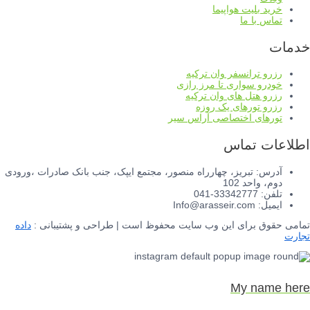
خرید بلیت هواپیما
تماس با ما
خدمات
رزرو ترانسفر وان ترکیه
خودرو سواری تا مرز رازی
رزرو هتل های وان ترکیه
رزرو تورهای یک روزه
تورهای اختصاصی آراس سیر
اطلاعات تماس
آدرس: تبریز، چهارراه منصور، مجتمع ایپک، جنب بانک صادرات ،ورودی
دوم، واحد 102
تلفن: 33342777-041
ایمیل: Info@arasseir.com
تمامی حقوق برای این وب سایت محفوظ است | طراحی و پشتیبانی :
داده
تجارت
My name here