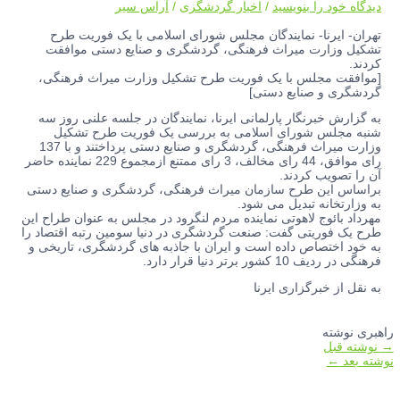
دیدگاه‌ خود را بنویسید
/
اخبار گردشگری
/
آراس سیر
تهران- ایرنا- نمایندگان مجلس شورای اسلامی با یک فوریت طرح
تشکیل وزارت میراث فرهنگی، گردشگری و صنایع دستی موافقت
کردند.
[موافقت مجلس با یک فوریت طرح تشکیل وزارت میراث فرهنگی،
گردشگری و صنایع دستی]
به گزارش خبرنگار پارلمانی ایرنا، نمایندگان در جلسه علنی روز سه
شنبه مجلس شورای اسلامی به بررسی یک فوریت طرح تشکیل
وزارت میراث فرهنگی، گردشگری و صنایع دستی پرداختند و با 137
رای موافق، 44 رای مخالف، 3 رای ممتنع ازمجموع 229 نماینده حاضر
آن را تصویب کردند.
براساس این طرح سازمان میراث فرهنگی، گردشگری و صنایع دستی
به وزارتخانه تبدیل می شود.
مهرداد بائوج لاهوتی نماینده مردم لنگرود در مجلس به عنوان طراح این
طرح یک فوریتی گفت:‌ صنعت گردشگری در دنیا سومین رتبه اقتصاد را
به خود اختصاص داده است و ایران با جاذبه های گردشگری، تاریخی و
فرهنگی در ردیف 10 کشور برتر دنیا قرار دارد.
به نقل از خبرگزاری ایرنا
راهبری نوشته
→
نوشته قبل
نوشته بعد
←