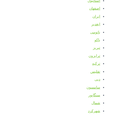
استانبول
اصفهان
ایران
ایغدیر
باتومی
باکو
تبریز
ترابزون
ترکیه
تفلیس
دبی
سامسون
سنگاپور
شمال
شهرکرد