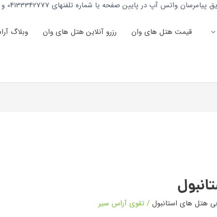
واتس آپ در پایین صفحه یا شماره تلفنهای 04133342777 و 04133251388 تماس بگیرید.
قیمت هتل های وان
رزرو آنلاین هتل های وان
وبلاگ آرا
تانبول
ی هتل های استانبول
/
تقوی آراس سیر