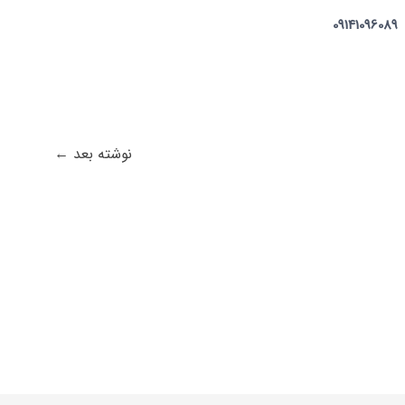
09141096089
نوشته بعد
←